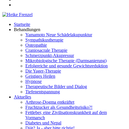
Startseite
Behandlungen
Yamamoto Neue Schädelakupunktur
Sympathikustherapie
Osteopathie
Craniosacrale Therapie
Schmerzpunkt-Akupressur
Mikrobiologische Therapie (Darmsanierung)
Erfolgreiche und gesunde Gewichtsreduktion
Die Yager-Therapie
Geistiges Heilen
Hypnose
Therapeutische Bilder und Dialog
Tiefenentspannung
Aktuelles
Arthrose-Dogma entkräftet
Fruchtzucker als Gesundheitsrisiko?!
Fettleber, eine Zivilisationskrankheit auf dem
Vormarsch
Diabetes und Nepal
Diät? Ja - aber bitte richtig!