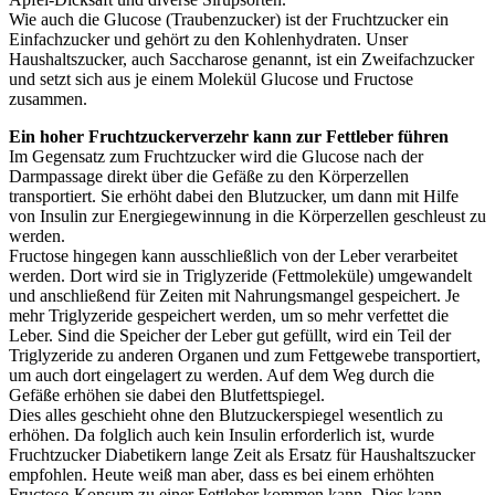
Wie auch die Glucose (Traubenzucker) ist der Fruchtzucker ein
Einfachzucker und gehört zu den Kohlenhydraten. Unser
Haushaltszucker, auch Saccharose genannt, ist ein Zweifachzucker
und setzt sich aus je einem Molekül Glucose und Fructose
zusammen.
Ein hoher Fruchtzuckerverzehr kann zur Fettleber führen
Im Gegensatz zum Fruchtzucker wird die Glucose nach der
Darmpassage direkt über die Gefäße zu den Körperzellen
transportiert. Sie erhöht dabei den Blutzucker, um dann mit Hilfe
von Insulin zur Energiegewinnung in die Körperzellen geschleust zu
werden.
Fructose hingegen kann ausschließlich von der Leber verarbeitet
werden. Dort wird sie in Triglyzeride (Fettmoleküle) umgewandelt
und anschließend für Zeiten mit Nahrungsmangel gespeichert. Je
mehr Triglyzeride gespeichert werden, um so mehr verfettet die
Leber. Sind die Speicher der Leber gut gefüllt, wird ein Teil der
Triglyzeride zu anderen Organen und zum Fettgewebe transportiert,
um auch dort eingelagert zu werden. Auf dem Weg durch die
Gefäße erhöhen sie dabei den Blutfettspiegel.
Dies alles geschieht ohne den Blutzuckerspiegel wesentlich zu
erhöhen. Da folglich auch kein Insulin erforderlich ist, wurde
Fruchtzucker Diabetikern lange Zeit als Ersatz für Haushaltszucker
empfohlen. Heute weiß man aber, dass es bei einem erhöhten
Fructose-Konsum zu einer Fettleber kommen kann. Dies kann