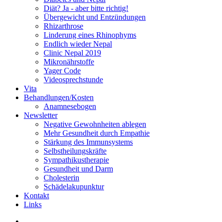
Diät? Ja - aber bitte richtig!
Übergewicht und Entzündungen
Rhizarthrose
Linderung eines Rhinophyms
Endlich wieder Nepal
Clinic Nepal 2019
Mikronährstoffe
Yager Code
Videosprechstunde
Vita
Behandlungen/Kosten
Anamnesebogen
Newsletter
Negative Gewohnheiten ablegen
Mehr Gesundheit durch Empathie
Stärkung des Immunsystems
Selbstheilungskräfte
Sympathikustherapie
Gesundheit und Darm
Cholesterin
Schädelakupunktur
Kontakt
Links