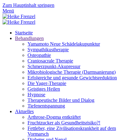
Zum Hauptinhalt springen
Menü
Startseite
Behandlungen
Yamamoto Neue Schädelakupunktur
Sympathikustherapie
Osteopathie
Craniosacrale Therapie
Schmerzpunkt-Akupressur
Mikrobiologische Therapie (Darmsanierung)
Erfolgreiche und gesunde Gewichtsreduktion
Die Yager-Therapie
Geistiges Heilen
Hypnose
Therapeutische Bilder und Dialog
Tiefenentspannung
Aktuelles
Arthrose-Dogma entkräftet
Fruchtzucker als Gesundheitsrisiko?!
Fettleber, eine Zivilisationskrankheit auf dem
Vormarsch
Diabetes und Nepal