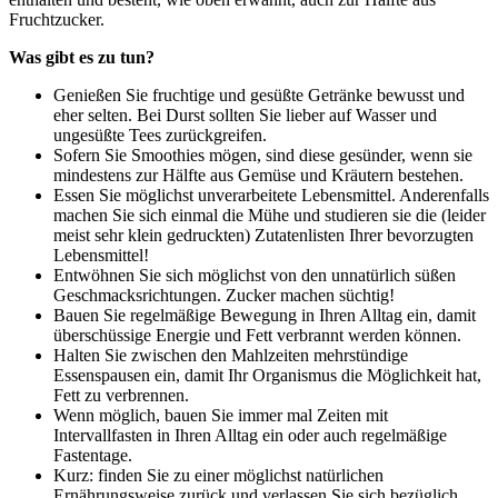
Fruchtzucker.
Was gibt es zu tun?
Genießen Sie fruchtige und gesüßte Getränke bewusst und
eher selten. Bei Durst sollten Sie lieber auf Wasser und
ungesüßte Tees zurückgreifen.
Sofern Sie Smoothies mögen, sind diese gesünder, wenn sie
mindestens zur Hälfte aus Gemüse und Kräutern bestehen.
Essen Sie möglichst unverarbeitete Lebensmittel. Anderenfalls
machen Sie sich einmal die Mühe und studieren sie die (leider
meist sehr klein gedruckten) Zutatenlisten Ihrer bevorzugten
Lebensmittel!
Entwöhnen Sie sich möglichst von den unnatürlich süßen
Geschmacksrichtungen. Zucker machen süchtig!
Bauen Sie regelmäßige Bewegung in Ihren Alltag ein, damit
überschüssige Energie und Fett verbrannt werden können.
Halten Sie zwischen den Mahlzeiten mehrstündige
Essenspausen ein, damit Ihr Organismus die Möglichkeit hat,
Fett zu verbrennen.
Wenn möglich, bauen Sie immer mal Zeiten mit
Intervallfasten in Ihren Alltag ein oder auch regelmäßige
Fastentage.
Kurz: finden Sie zu einer möglichst natürlichen
Ernährungsweise zurück und verlassen Sie sich bezüglich