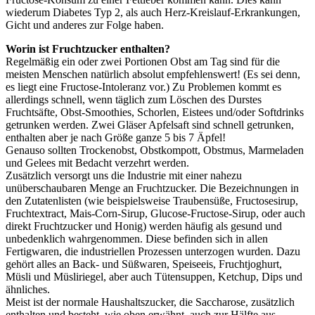
wiederum Diabetes Typ 2, als auch Herz-Kreislauf-Erkrankungen,
Gicht und anderes zur Folge haben.
Worin ist Fruchtzucker enthalten?
Regelmäßig ein oder zwei Portionen Obst am Tag sind für die
meisten Menschen natürlich absolut empfehlenswert! (Es sei denn,
es liegt eine Fructose-Intoleranz vor.) Zu Problemen kommt es
allerdings schnell, wenn täglich zum Löschen des Durstes
Fruchtsäfte, Obst-Smoothies, Schorlen, Eistees und/oder Softdrinks
getrunken werden. Zwei Gläser Apfelsaft sind schnell getrunken,
enthalten aber je nach Größe ganze 5 bis 7 Äpfel!
Genauso sollten Trockenobst, Obstkompott, Obstmus, Marmeladen
und Gelees mit Bedacht verzehrt werden.
Zusätzlich versorgt uns die Industrie mit einer nahezu
unüberschaubaren Menge an Fruchtzucker. Die Bezeichnungen in
den Zutatenlisten (wie beispielsweise Traubensüße, Fructosesirup,
Fruchtextract, Mais-Corn-Sirup, Glucose-Fructose-Sirup, oder auch
direkt Fruchtzucker und Honig) werden häufig als gesund und
unbedenklich wahrgenommen. Diese befinden sich in allen
Fertigwaren, die industriellen Prozessen unterzogen wurden. Dazu
gehört alles an Back- und Süßwaren, Speiseeis, Fruchtjoghurt,
Müsli und Müsliriegel, aber auch Tütensuppen, Ketchup, Dips und
ähnliches.
Meist ist der normale Haushaltszucker, die Saccharose, zusätzlich
enthalten und besteht, wie oben erwähnt, auch zur Hälfte aus