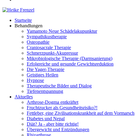
Startseite
Behandlungen
Yamamoto Neue Schädelakupunktur
Sympathikustherapie
Osteopathie
Craniosacrale Therapie
Schmerzpunkt-Akupressur
Mikrobiologische Therapie (Darmsanierung)
Erfolgreiche und gesunde Gewichtsreduktion
Die Yager-Therapie
Geistiges Heilen
Hypnose
Therapeutische Bilder und Dialog
Tiefenentspannung
Aktuelles
Arthrose-Dogma entkräftet
Fruchtzucker als Gesundheitsrisiko?!
Fettleber, eine Zivilisationskrankheit auf dem Vormarsch
Diabetes und Nepal
Diät? Ja - aber bitte richtig!
Übergewicht und Entzündungen
Rhizarthrose