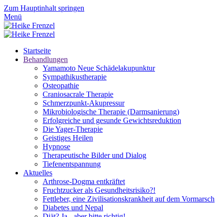
Zum Hauptinhalt springen
Menü
Startseite
Behandlungen
Yamamoto Neue Schädelakupunktur
Sympathikustherapie
Osteopathie
Craniosacrale Therapie
Schmerzpunkt-Akupressur
Mikrobiologische Therapie (Darmsanierung)
Erfolgreiche und gesunde Gewichtsreduktion
Die Yager-Therapie
Geistiges Heilen
Hypnose
Therapeutische Bilder und Dialog
Tiefenentspannung
Aktuelles
Arthrose-Dogma entkräftet
Fruchtzucker als Gesundheitsrisiko?!
Fettleber, eine Zivilisationskrankheit auf dem Vormarsch
Diabetes und Nepal
Diät? Ja - aber bitte richtig!