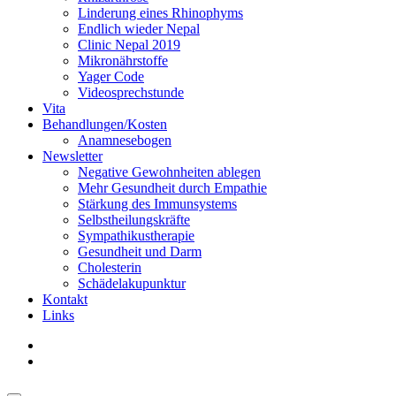
Linderung eines Rhinophyms
Endlich wieder Nepal
Clinic Nepal 2019
Mikronährstoffe
Yager Code
Videosprechstunde
Vita
Behandlungen/Kosten
Anamnesebogen
Newsletter
Negative Gewohnheiten ablegen
Mehr Gesundheit durch Empathie
Stärkung des Immunsystems
Selbstheilungskräfte
Sympathikustherapie
Gesundheit und Darm
Cholesterin
Schädelakupunktur
Kontakt
Links