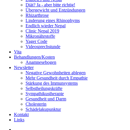
Diät? Ja - aber bitte richtig!
Übergewicht und Entzündungen
Rhizarthrose
Linderung eines Rhinophyms
Endlich wieder Nepal
Clinic Nepal 2019
Mikronährstoffe
Yager Code
Videosprechstunde
Vita
Behandlungen/Kosten
Anamnesebogen
Newsletter
Negative Gewohnheiten ablegen
Mehr Gesundheit durch Empathie
Stärkung des Immunsystems
Selbstheilungskräfte
Sympathikustherapie
Gesundheit und Darm
Cholesterin
Schädelakupunktur
Kontakt
Links