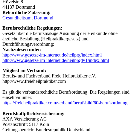
Hövelstr. 8
44137 Dortmund
Behördliche Zulassung:
Gesundheitsamt Dortmund
Berufsrechtliche Regelungen:
Gesetz über die berufsmäßige Ausübung der Heilkunde ohne
ärztliche Bestallung (Heilpraktikergesetz) und
Durchführungsverordnung:
Nachzulesen unter:
http://www.gesetze-im-internet.de/heilprg/index.html
http://www.gesetze-im-internet.de/heilprgdv1/index.html
Mitglied im Verband:
Berufs- und Fachverband Freie Heilpraktiker e.V.
http://www.freieheilpraktiker.com
Es gilt die verbandsrechtliche Berufsordnung. Die Regelungen sind
einsehbar unter:
https://freieheilpraktiker.com/verband/berufsbild/60-berufsordnung
Berufshaftpflichtversicherung:
AXA Versicherung AG
Postanschrift: 5117 Köln
Geltungsbereich: Bundesrepublik Deutschland