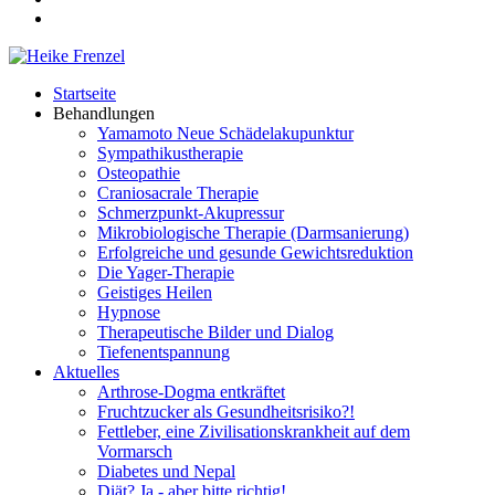
Startseite
Behandlungen
Yamamoto Neue Schädelakupunktur
Sympathikustherapie
Osteopathie
Craniosacrale Therapie
Schmerzpunkt-Akupressur
Mikrobiologische Therapie (Darmsanierung)
Erfolgreiche und gesunde Gewichtsreduktion
Die Yager-Therapie
Geistiges Heilen
Hypnose
Therapeutische Bilder und Dialog
Tiefenentspannung
Aktuelles
Arthrose-Dogma entkräftet
Fruchtzucker als Gesundheitsrisiko?!
Fettleber, eine Zivilisationskrankheit auf dem
Vormarsch
Diabetes und Nepal
Diät? Ja - aber bitte richtig!