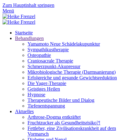
Zum Hauptinhalt springen
Menü
Startseite
Behandlungen
Yamamoto Neue Schädelakupunktur
Sympathikustherapie
Osteopathie
Craniosacrale Therapie
Schmerzpunkt-Akupressur
Mikrobiologische Therapie (Darmsanierung)
Erfolgreiche und gesunde Gewichtsreduktion
Die Yager-Therapie
Geistiges Heilen
Hypnose
Therapeutische Bilder und Dialog
Tiefenentspannung
Aktuelles
Arthrose-Dogma entkräftet
Fruchtzucker als Gesundheitsrisiko?!
Fettleber, eine Zivilisationskrankheit auf dem
Vormarsch
Diabetes und Nepal