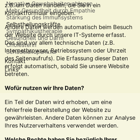
Negative Gewohnheiten ablegen
z.B. um Daten handeln, die Sie in ein
Mehr Gesundheit durch Empathie
Kontaktformular eingeben.
Stärkung des Immunsystems
Selbstheilungskräfte
Andere Daten werden automatisch beim Besuch
Sympathikustherapie
der Website durch unsere IT-Systeme erfasst.
Gesundheit und Darm
Das sind vor allem technische Daten (z.B.
Cholesterin
Internetbrowser, Betriebssystem oder Uhrzeit
Schädelakupunktur
des Seitenaufrufs). Die Erfassung dieser Daten
Kontakt
erfolgt automatisch, sobald Sie unsere Website
Links
betreten.
Wofür nutzen wir Ihre Daten?
Ein Teil der Daten wird erhoben, um eine
fehlerfreie Bereitstellung der Website zu
gewährleisten. Andere Daten können zur Analyse
Ihres Nutzerverhaltens verwendet werden.
Welche Rechte haben Sie bezüglich Ihrer