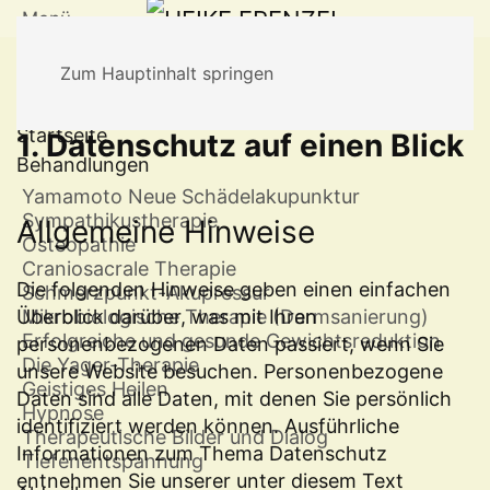
Menü
Zum Hauptinhalt springen
Startseite
1. Datenschutz auf einen Blick
Behandlungen
Yamamoto Neue Schädelakupunktur
Sympathikustherapie
Allgemeine Hinweise
Osteopathie
Craniosacrale Therapie
Die folgenden Hinweise geben einen einfachen
Schmerzpunkt-Akupressur
Überblick darüber, was mit Ihren
Mikrobiologische Therapie (Darmsanierung)
Erfolgreiche und gesunde Gewichtsreduktion
personenbezogenen Daten passiert, wenn Sie
Die Yager-Therapie
unsere Website besuchen. Personenbezogene
Geistiges Heilen
Daten sind alle Daten, mit denen Sie persönlich
Hypnose
identifiziert werden können. Ausführliche
Therapeutische Bilder und Dialog
Informationen zum Thema Datenschutz
Tiefenentspannung
entnehmen Sie unserer unter diesem Text