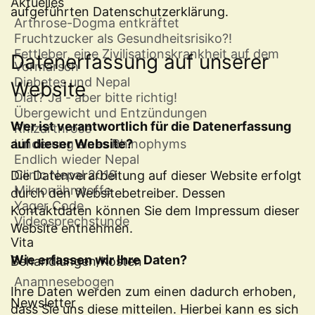
Aktuelles
aufgeführten Datenschutzerklärung.
Arthrose-Dogma entkräftet
Fruchtzucker als Gesundheitsrisiko?!
Fettleber, eine Zivilisationskrankheit auf dem
Datenerfassung auf unserer
Vormarsch
Diabetes und Nepal
Website
Diät? Ja - aber bitte richtig!
Übergewicht und Entzündungen
Wer ist verantwortlich für die Datenerfassung
Rhizarthrose
auf dieser Website?
Linderung eines Rhinophyms
Endlich wieder Nepal
Clinic Nepal 2019
Die Datenverarbeitung auf dieser Website erfolgt
Mikronährstoffe
durch den Websitebetreiber. Dessen
Yager Code
Kontaktdaten können Sie dem Impressum dieser
Videosprechstunde
Website entnehmen.
Vita
Wie erfassen wir Ihre Daten?
Behandlungen/Kosten
Anamnesebogen
Ihre Daten werden zum einen dadurch erhoben,
Newsletter
dass Sie uns diese mitteilen. Hierbei kann es sich