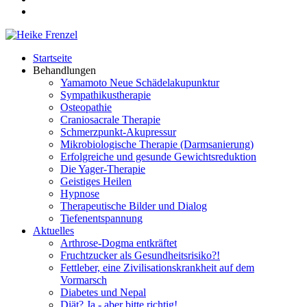
Startseite
Behandlungen
Yamamoto Neue Schädelakupunktur
Sympathikustherapie
Osteopathie
Craniosacrale Therapie
Schmerzpunkt-Akupressur
Mikrobiologische Therapie (Darmsanierung)
Erfolgreiche und gesunde Gewichtsreduktion
Die Yager-Therapie
Geistiges Heilen
Hypnose
Therapeutische Bilder und Dialog
Tiefenentspannung
Aktuelles
Arthrose-Dogma entkräftet
Fruchtzucker als Gesundheitsrisiko?!
Fettleber, eine Zivilisationskrankheit auf dem
Vormarsch
Diabetes und Nepal
Diät? Ja - aber bitte richtig!