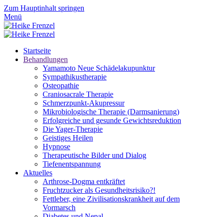
Zum Hauptinhalt springen
Menü
Startseite
Behandlungen
Yamamoto Neue Schädelakupunktur
Sympathikustherapie
Osteopathie
Craniosacrale Therapie
Schmerzpunkt-Akupressur
Mikrobiologische Therapie (Darmsanierung)
Erfolgreiche und gesunde Gewichtsreduktion
Die Yager-Therapie
Geistiges Heilen
Hypnose
Therapeutische Bilder und Dialog
Tiefenentspannung
Aktuelles
Arthrose-Dogma entkräftet
Fruchtzucker als Gesundheitsrisiko?!
Fettleber, eine Zivilisationskrankheit auf dem
Vormarsch
Diabetes und Nepal