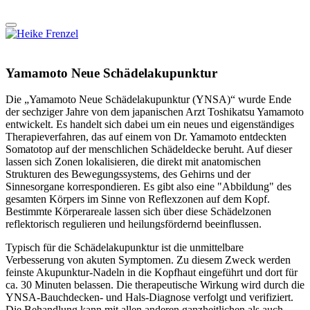
Yamamoto Neue Schädelakupunktur
Die „Yamamoto Neue Schädelakupunktur (YNSA)“ wurde Ende
der sechziger Jahre von dem japanischen Arzt Toshikatsu Yamamoto
entwickelt. Es handelt sich dabei um ein neues und eigenständiges
Therapieverfahren, das auf einem von Dr. Yamamoto entdeckten
Somatotop auf der menschlichen Schädeldecke beruht. Auf dieser
lassen sich Zonen lokalisieren, die direkt mit anatomischen
Strukturen des Bewegungssystems, des Gehirns und der
Sinnesorgane korrespondieren. Es gibt also eine "Abbildung" des
gesamten Körpers im Sinne von Reflexzonen auf dem Kopf.
Bestimmte Körperareale lassen sich über diese Schädelzonen
reflektorisch regulieren und heilungsfördernd beeinflussen.
Typisch für die Schädelakupunktur ist die unmittelbare
Verbesserung von akuten Symptomen. Zu diesem Zweck werden
feinste Akupunktur-Nadeln in die Kopfhaut eingeführt und dort für
ca. 30 Minuten belassen. Die therapeutische Wirkung wird durch die
YNSA-Bauchdecken- und Hals-Diagnose verfolgt und verifiziert.
Die Behandlung kann mit allen anderen ganzheitlichen als auch