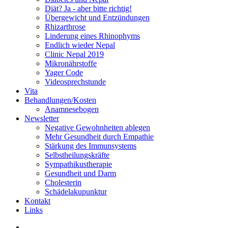
Diät? Ja - aber bitte richtig!
Übergewicht und Entzündungen
Rhizarthrose
Linderung eines Rhinophyms
Endlich wieder Nepal
Clinic Nepal 2019
Mikronährstoffe
Yager Code
Videosprechstunde
Vita
Behandlungen/Kosten
Anamnesebogen
Newsletter
Negative Gewohnheiten ablegen
Mehr Gesundheit durch Empathie
Stärkung des Immunsystems
Selbstheilungskräfte
Sympathikustherapie
Gesundheit und Darm
Cholesterin
Schädelakupunktur
Kontakt
Links