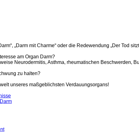
m Darm“, „Darm mit Charme“ oder die Redewendung „Der Tod sitz
Interesse am Organ Darm?
elsweise Neurodermitis, Asthma, rheumatischen Beschwerden, 
Schwung zu halten?
enwelt unseres maßgeblichsten Verdauungsorgans!
nisse
n Darm
nt