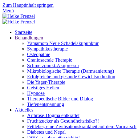
Zum Hauptinhalt springen
Menü
Startseite
Behandlungen
Yamamoto Neue Schädelakupunktur
Sympathikustherapie
Osteopathie
Craniosacrale Therapie
Schmerzpunkt-Akupressur
Mikrobiologische Therapie (Darmsanierung)
Erfolgreiche und gesunde Gewichtsreduktion
Die Yager-Therapie
Geistiges Heilen
Hypnose
Therapeutische Bilder und Dialog
Tiefenentspannung
Aktuelles
Arthrose-Dogma entkräftet
Fruchtzucker als Gesundheitsrisiko?!
Fettleber, eine Zivilisationskrankheit auf dem Vormarsch
Diabetes und Nepal
Diät? Ja - aber bitte richtig!