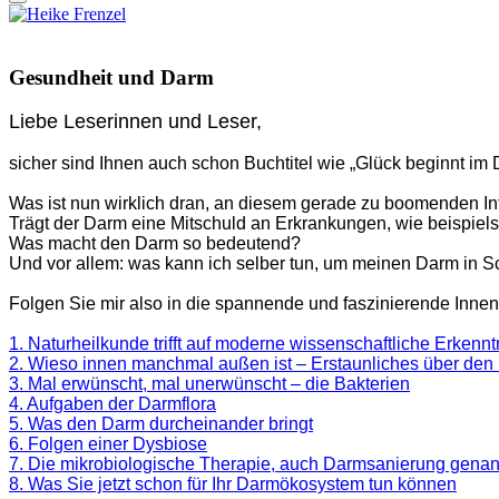
Gesundheit und Darm
Liebe Leserinnen und Leser,
sicher sind Ihnen auch schon Buchtitel wie „Glück beginnt i
Was ist nun wirklich dran, an diesem gerade zu boomenden 
Trägt der Darm eine Mitschuld an Erkrankungen, wie beispi
Was macht den Darm so bedeutend?
Und vor allem: was kann ich selber tun, um meinen Darm in 
Folgen Sie mir also in die spannende und faszinierende Inn
1. Naturheilkunde trifft auf moderne wissenschaftliche Erkennt
2. Wieso innen manchmal außen ist – Erstaunliches über de
3. Mal erwünscht, mal unerwünscht – die Bakterien
4. Aufgaben der Darmflora
5. Was den Darm durcheinander bringt
6. Folgen einer Dysbiose
7. Die mikrobiologische Therapie, auch Darmsanierung genan
8. Was Sie jetzt schon für Ihr Darmökosystem tun können