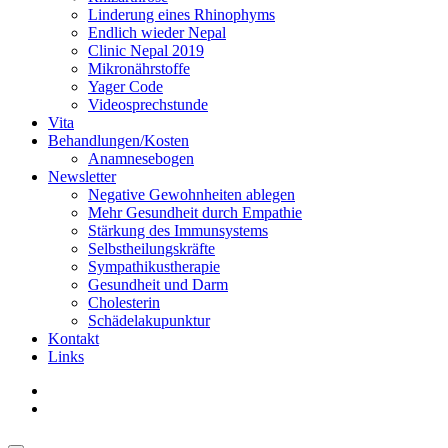
Linderung eines Rhinophyms
Endlich wieder Nepal
Clinic Nepal 2019
Mikronährstoffe
Yager Code
Videosprechstunde
Vita
Behandlungen/Kosten
Anamnesebogen
Newsletter
Negative Gewohnheiten ablegen
Mehr Gesundheit durch Empathie
Stärkung des Immunsystems
Selbstheilungskräfte
Sympathikustherapie
Gesundheit und Darm
Cholesterin
Schädelakupunktur
Kontakt
Links