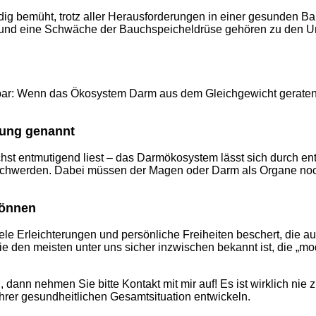
g bemüht, trotz aller Herausforderungen in einer gesunden Bala
 und eine Schwäche der Bauchspeicheldrüse gehören zu den Ur
ehbar: Wenn das Ökosystem Darm aus dem Gleichgewicht gerate
rung genannt
chst entmutigend liest – das Darmökosystem lässt sich durch 
hwerden. Dabei müssen der Magen oder Darm als Organe noch n
können
ele Erleichterungen und persönliche Freiheiten beschert, die 
wie den meisten unter uns sicher inzwischen bekannt ist, die 
ann nehmen Sie bitte Kontakt mit mir auf! Es ist wirklich nie 
Ihrer gesundheitlichen Gesamtsituation entwickeln.