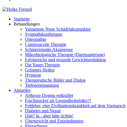
Startseite
Behandlungen
Yamamoto Neue Schädelakupunktur
Sympathikustherapie
Osteopathie
Craniosacrale Therapie
Schmerzpunkt-Akupressur
Mikrobiologische Therapie (Darmsanierung)
Erfolgreiche und gesunde Gewichtsreduktion
Die Yager-Therapie
Geistiges Heilen
Hypnose
Therapeutische Bilder und Dialog
Tiefenentspannung
Aktuelles
Arthrose-Dogma entkräftet
Fruchtzucker als Gesundheitsrisiko?!
Fettleber, eine Zivilisationskrankheit auf dem Vormarsch
Diabetes und Nepal
Diät? Ja - aber bitte richtig!
Übergewicht und Entzündungen
Rhizarthrose