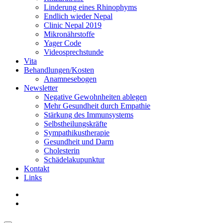
Linderung eines Rhinophyms
Endlich wieder Nepal
Clinic Nepal 2019
Mikronährstoffe
Yager Code
Videosprechstunde
Vita
Behandlungen/Kosten
Anamnesebogen
Newsletter
Negative Gewohnheiten ablegen
Mehr Gesundheit durch Empathie
Stärkung des Immunsystems
Selbstheilungskräfte
Sympathikustherapie
Gesundheit und Darm
Cholesterin
Schädelakupunktur
Kontakt
Links