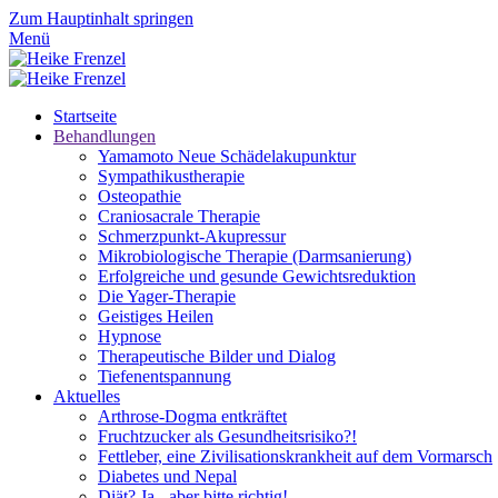
Zum Hauptinhalt springen
Menü
Startseite
Behandlungen
Yamamoto Neue Schädelakupunktur
Sympathikustherapie
Osteopathie
Craniosacrale Therapie
Schmerzpunkt-Akupressur
Mikrobiologische Therapie (Darmsanierung)
Erfolgreiche und gesunde Gewichtsreduktion
Die Yager-Therapie
Geistiges Heilen
Hypnose
Therapeutische Bilder und Dialog
Tiefenentspannung
Aktuelles
Arthrose-Dogma entkräftet
Fruchtzucker als Gesundheitsrisiko?!
Fettleber, eine Zivilisationskrankheit auf dem Vormarsch
Diabetes und Nepal
Diät? Ja - aber bitte richtig!