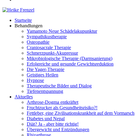
Startseite
Behandlungen
Yamamoto Neue Schädelakupunktur
Sympathikustherapie
Osteopathie
Craniosacrale Therapie
Schmerzpunkt-Akupressur
Mikrobiologische Therapie (Darmsanierung)
Erfolgreiche und gesunde Gewichtsreduktion
Die Yager-Therapie
Geistiges Heilen
Hypnose
Therapeutische Bilder und Dialog
Tiefenentspannung
Aktuelles
Arthrose-Dogma entkräftet
Fruchtzucker als Gesundheitsrisiko?!
Fettleber, eine Zivilisationskrankheit auf dem Vormarsch
Diabetes und Nepal
Diät? Ja - aber bitte richtig!
Übergewicht und Entzündungen
Rhizarthrose