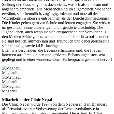
Stellung der Frau, so gibt es doch vieles, was ich als erholsam und
angenehm empfinde. Die Menschen sind im allgemeinen, wie schon
erwähnt, sehr freundlich, zugängig, tolerant und trotz all der
Widrigkeiten wirken sie entspannter, als der Durchschnittseuropäer.
Die Kinder gehen gern zur Schule und lernen engagiert. Sie wirken
im gesunden Sinne unbefangen und irgendwie unschuldig. Die
Jugendlichen, auch wenn sie sich entsprechend der Vorbilder aus
den Medien Mühe geben, wirken hier einfach nicht „cool“, sondern
sie sind höflich, aufmerksam und freundlich und dabei gleichzeitig
sehr lebendig, sowie i.d.R. intelligent.
Egal, wie bescheiden die Lebensverhältnisse sind, die Frauen
kommen aus ihren kleinen und größeren Behausungen stets sehr
gepflegt und in einer wunderschönen Farbenpracht gekleidet hervor!
Meghauli
Meghauli
Meghauli
Mitarbeit in der Clinic Nepal
Die Clinic Nepal wurde 1997 von dem Nepalesen Hari Bhandary
als Privatiniative zur Verbesserung der Lebensverhältnisse in
Meghauli, seinem Heimatdorf, gegründet. Die Arbeit der Clinic