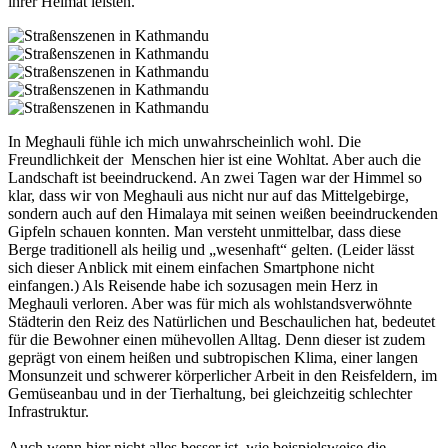
ihrer Heimat leisten.
In Meghauli fühle ich mich unwahrscheinlich wohl. Die
Freundlichkeit der Menschen hier ist eine Wohltat. Aber auch die
Landschaft ist beeindruckend. An zwei Tagen war der Himmel so
klar, dass wir von Meghauli aus nicht nur auf das Mittelgebirge,
sondern auch auf den Himalaya mit seinen weißen beeindruckenden
Gipfeln schauen konnten. Man versteht unmittelbar, dass diese
Berge traditionell als heilig und „wesenhaft“ gelten. (Leider lässt
sich dieser Anblick mit einem einfachen Smartphone nicht
einfangen.) Als Reisende habe ich sozusagen mein Herz in
Meghauli verloren. Aber was für mich als wohlstandsverwöhnte
Städterin den Reiz des Natürlichen und Beschaulichen hat, bedeutet
für die Bewohner einen mühevollen Alltag. Denn dieser ist zudem
geprägt von einem heißen und subtropischen Klima, einer langen
Monsunzeit und schwerer körperlicher Arbeit in den Reisfeldern, im
Gemüseanbau und in der Tierhaltung, bei gleichzeitig schlechter
Infrastruktur.
Auch wenn hier nicht alles besser ist, wie beispielsweise die