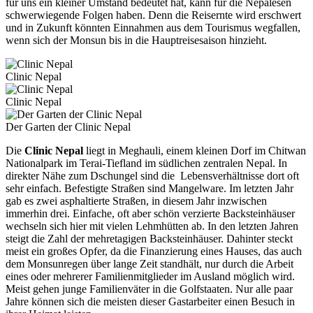
für uns ein kleiner Umstand bedeutet hat, kann für die Nepalesen
schwerwiegende Folgen haben. Denn die Reisernte wird erschwert
und in Zukunft könnten Einnahmen aus dem Tourismus wegfallen,
wenn sich der Monsun bis in die Hauptreisesaison hinzieht.
Clinic Nepal
Clinic Nepal
Der Garten der Clinic Nepal
Die
Clinic Nepal
liegt in Meghauli, einem kleinen Dorf im Chitwan
Nationalpark im Terai-Tiefland im südlichen zentralen Nepal. In
direkter Nähe zum Dschungel sind die Lebensverhältnisse dort oft
sehr einfach. Befestigte Straßen sind Mangelware. Im letzten Jahr
gab es zwei asphaltierte Straßen, in diesem Jahr inzwischen
immerhin drei. Einfache, oft aber schön verzierte Backsteinhäuser
wechseln sich hier mit vielen Lehmhütten ab. In den letzten Jahren
steigt die Zahl der mehretagigen Backsteinhäuser. Dahinter steckt
meist ein großes Opfer, da die Finanzierung eines Hauses, das auch
dem Monsunregen über lange Zeit standhält, nur durch die Arbeit
eines oder mehrerer Familienmitglieder im Ausland möglich wird.
Meist gehen junge Familienväter in die Golfstaaten. Nur alle paar
Jahre können sich die meisten dieser Gastarbeiter einen Besuch in