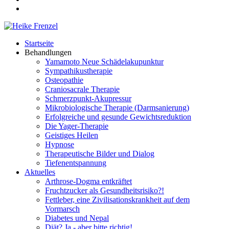
Startseite
Behandlungen
Yamamoto Neue Schädelakupunktur
Sympathikustherapie
Osteopathie
Craniosacrale Therapie
Schmerzpunkt-Akupressur
Mikrobiologische Therapie (Darmsanierung)
Erfolgreiche und gesunde Gewichtsreduktion
Die Yager-Therapie
Geistiges Heilen
Hypnose
Therapeutische Bilder und Dialog
Tiefenentspannung
Aktuelles
Arthrose-Dogma entkräftet
Fruchtzucker als Gesundheitsrisiko?!
Fettleber, eine Zivilisationskrankheit auf dem
Vormarsch
Diabetes und Nepal
Diät? Ja - aber bitte richtig!