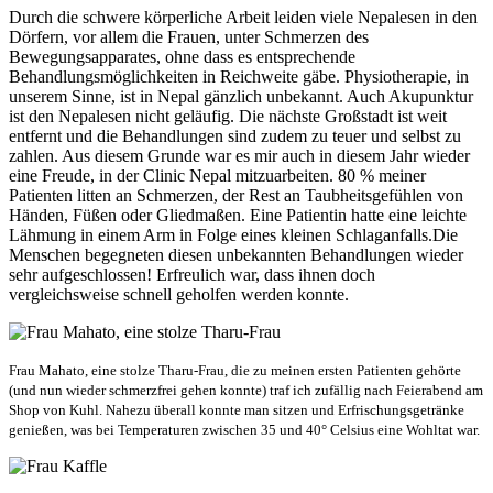
Durch die schwere körperliche Arbeit leiden viele Nepalesen in den
Dörfern, vor allem die Frauen, unter Schmerzen des
Bewegungsapparates, ohne dass es entsprechende
Behandlungsmöglichkeiten in Reichweite gäbe. Physiotherapie, in
unserem Sinne, ist in Nepal gänzlich unbekannt. Auch Akupunktur
ist den Nepalesen nicht geläufig. Die nächste Großstadt ist weit
entfernt und die Behandlungen sind zudem zu teuer und selbst zu
zahlen. Aus diesem Grunde war es mir auch in diesem Jahr wieder
eine Freude, in der Clinic Nepal mitzuarbeiten. 80 % meiner
Patienten litten an Schmerzen, der Rest an Taubheitsgefühlen von
Händen, Füßen oder Gliedmaßen. Eine Patientin hatte eine leichte
Lähmung in einem Arm in Folge eines kleinen Schlaganfalls.Die
Menschen begegneten diesen unbekannten Behandlungen wieder
sehr aufgeschlossen! Erfreulich war, dass ihnen doch
vergleichsweise schnell geholfen werden konnte.
Frau Mahato, eine stolze Tharu-Frau, die zu meinen ersten Patienten gehörte
(und nun wieder schmerzfrei gehen konnte) traf ich zufällig nach Feierabend am
Shop von Kuhl. Nahezu überall konnte man sitzen und Erfrischungsgetränke
genießen, was bei Temperaturen zwischen 35 und 40° Celsius eine Wohltat war.