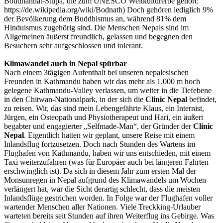
Boudhanhat-Stupa, die zum UNESCO Weltkulturerbe gehört:
https://de.wikipedia.org/wiki/Bodnath) Doch gehören lediglich 9%
der Bevölkerung dem Buddhismus an, während 81% dem
Hinduismus zugehörig sind. Die Menschen Nepals sind im
Allgemeinen äußerst freundlich, gelassen und begegnen den
Besuchern sehr aufgeschlossen und tolerant.
Klimawandel auch in Nepal spürbar
Nach einem 3tägigen Aufenthalt bei unseren nepalesischen
Freunden in Kathmandu haben wir das mehr als 1.000 m hoch
gelegene Kathmandu-Valley verlassen, um weiter in die Tiefebene
in den Chitwan-Nationalpark, in der sich die
Clinic Nepal
befindet,
zu reisen. Wir, das sind mein Lebengefährte Klaus, ein Internist,
Jürgen, ein Osteopath und Physiotherapeut und Hari, ein äußert
begabter und engagierter „Selfmade-Man“, der Gründer der
Clinic
Nepal
. Eigentlich hatten wir geplant, unsere Reise mit einem
Inlandsflug fortzusetzen. Doch nach Stunden des Wartens im
Flughafen von Kathmandu, haben wir uns entschieden, mit einem
Taxi weiterzufahren (was für Europäer auch bei längeren Fahrten
erschwinglich ist). Da sich in diesem Jahr zum ersten Mal der
Monsunregen in Nepal aufgrund des Klimawandels um Wochen
verlängert hat, war die Sicht derartig schlecht, dass die meisten
Inlandsflüge gestrichen worden. In Folge war der Flughafen voller
wartender Menschen aller Nationen. Viele Treckking-Urlauber
warteten bereits seit Stunden auf ihren Weiterflug ins Gebirge. Was