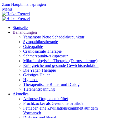
Zum Hauptinhalt springen
Menü
Startseite
Behandlungen
Yamamoto Neue Schädelakupunktur
Sympathikustherapie
Osteopathie
Craniosacrale Therapie
Schmerzpunkt-Akupressur
Mikrobiologische Therapie (Darmsanierung)
Erfolgreiche und gesunde Gewichtsreduktion
Die Yager-Therapie
Geistiges Heilen
Hypnose
Therapeutische Bilder und Dialog
Tiefenentspannung
Aktuelles
Arthrose-Dogma entkräftet
Fruchtzucker als Gesundheitsrisiko?!
Fettleber, eine Zivilisationskrankheit auf dem
Vormarsch
Diabetes und Nepal