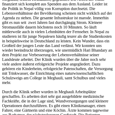
finanziert sich komplett aus Spenden aus dem Ausland. Leider ist
die Politik in Nepal völlig von Korruption durchsetzt. Die
Lebensverhältnisse der Bevölkerung scheinen nicht wirklich auf der
Agenda zu stehen. Die gesamte Infrastrukur ist marode. Immerhin
gibt es nun seit zwei Jahren fast durchgängig Strom. Kleinere
Stromausfälle dauern höchstens noch 10 Minuten. So läuft
mittlerweile auch in vielen Lehmhütten der Fernseher. In Nepal zu
studieren ist für junge Nepalesen häufig teurer als die Studienkosten
in beispielsweise in Deutschland zu leisten. Kein Wunder, dass ein
Großteil der jungen Leute das Land verlässt. Wir konnten uns
wieder beeindruckt überzeugen, wie unermüdlich Hari Bhandary an
dem Projekt zur Verbesserung der Lebensverhältnisse seiner
Landsleute arbeitet. Der Klinik wurden über die Jahre noch sehr
viele andere äußerst erfolgreiche Projekte angegliedert. Dazu
gehören ein Kinderheim, erfolgreiche Patenschaften, die Versorgung
mit Trinkwasser, die Einrichtung eines naturwissenschaftlichen
Schulzweigs am College in Meghauli, samt Schulbus und vieles
mehr.
Durch die Klinik selber wurden in Meghauli Arbeitsplätze
geschaffen. Es arbeiten dort sehr gut ausgebildete medizinische
Fachkräfte, die in der Lage sind, Wundversorgungen und kleinere
Operationen durchzuführen. Es gibt einen Klinikmanager, einen
Fahrer, eine Gärtnerin und eine Köchin. Ärzte kommen tageweise
aus Barhatpur, der nächstgelegenen Großstadt. Die Patienten