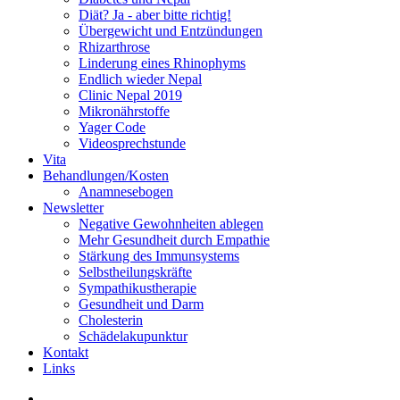
Diät? Ja - aber bitte richtig!
Übergewicht und Entzündungen
Rhizarthrose
Linderung eines Rhinophyms
Endlich wieder Nepal
Clinic Nepal 2019
Mikronährstoffe
Yager Code
Videosprechstunde
Vita
Behandlungen/Kosten
Anamnesebogen
Newsletter
Negative Gewohnheiten ablegen
Mehr Gesundheit durch Empathie
Stärkung des Immunsystems
Selbstheilungskräfte
Sympathikustherapie
Gesundheit und Darm
Cholesterin
Schädelakupunktur
Kontakt
Links