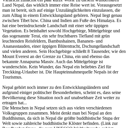
Land Nepal, das wirklich immer eine Reise wert ist. Vorausgesetzt
man ist bereit, sich auf einige Unzulänglichkeiten einzulassen, die
zum Alltag in einem Entwicklungsland gehören. Nepal liegt genau
zwischen Tibet bzw. China und Indien am Fuße des Himalaya. Es
hat eine beeindruckende Landschaft mit einer sehr üppigen
Vegetation. Es beinhaltet sowohl Hochgebirge, Mittelgebirge und
das sogenannte Terai, ein sehr fruchtbares Tiefland mit grün
leuchtenden Reisfeldern, Bambushainen, Bananen- und
Ananasstauden, einer üppigen Blütentracht, Dschungellandschaft
und vielen anderen. Sein Hochgebirge schließt 8 Tausender, wie den
Mount Everest an der Grenze zu China, ein und ebenso das
bekannte Annapurna Massiv. Auch das Mittelgebirge ist
wunderschön. Kein Wunder, das Nepal ein beliebtes Ziel für
Treckking-Urlauber ist. Die Haupteinnahmequelle Nepals ist der
Tourismus.
Nepal gehört noch immer zu den Entwicklungsländern und
aufgrund einiger politischer Besonderheiten, scheint es, dass seine
Bevölkerung diese Situation noch auf unabsehbare Zeit weiter zu
ertragen hat...
Die Menschen in Nepal setzen sich aus vielen verschiedenen
Volksgruppen zusammen. Meist denkt man bei Nepal an den
Buddhismus, da sich in Nepal die größte buddhistische Stupa der
Welt sowie zahlreiche buddhistische Klöster befinden. (Link zur