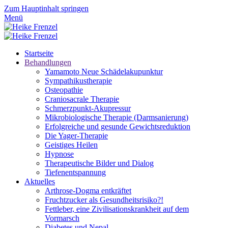
Zum Hauptinhalt springen
Menü
Startseite
Behandlungen
Yamamoto Neue Schädelakupunktur
Sympathikustherapie
Osteopathie
Craniosacrale Therapie
Schmerzpunkt-Akupressur
Mikrobiologische Therapie (Darmsanierung)
Erfolgreiche und gesunde Gewichtsreduktion
Die Yager-Therapie
Geistiges Heilen
Hypnose
Therapeutische Bilder und Dialog
Tiefenentspannung
Aktuelles
Arthrose-Dogma entkräftet
Fruchtzucker als Gesundheitsrisiko?!
Fettleber, eine Zivilisationskrankheit auf dem
Vormarsch
Diabetes und Nepal