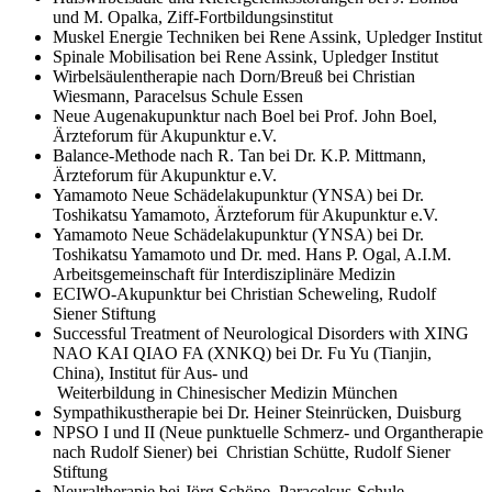
und M. Opalka, Ziff-Fortbildungsinstitut
Muskel Energie Techniken bei Rene Assink, Upledger Institut
Spinale Mobilisation bei Rene Assink, Upledger Institut
Wirbelsäulentherapie nach Dorn/Breuß bei Christian
Wiesmann, Paracelsus Schule Essen
Neue Augenakupunktur nach Boel bei Prof. John Boel,
Ärzteforum für Akupunktur e.V.
Balance-Methode nach R. Tan bei Dr. K.P. Mittmann,
Ärzteforum für Akupunktur e.V.
Yamamoto Neue Schädelakupunktur (YNSA) bei Dr.
Toshikatsu Yamamoto, Ärzteforum für Akupunktur e.V.
Yamamoto Neue Schädelakupunktur (YNSA) bei Dr.
Toshikatsu Yamamoto und Dr. med. Hans P. Ogal, A.I.M.
Arbeitsgemeinschaft für Interdisziplinäre Medizin
ECIWO-Akupunktur bei Christian Scheweling, Rudolf
Siener Stiftung
Successful Treatment of Neurological Disorders with XING
NAO KAI QIAO FA (XNKQ) bei Dr. Fu Yu (Tianjin,
China), Institut für Aus- und
Weiterbildung in Chinesischer Medizin München
Sympathikustherapie bei Dr. Heiner Steinrücken, Duisburg
NPSO I und II (Neue punktuelle Schmerz- und Organtherapie
nach Rudolf Siener) bei Christian Schütte, Rudolf Siener
Stiftung
Neuraltherapie bei Jörg Schöpe, Paracelsus-Schule