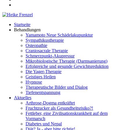
Startseite
Behandlungen
Yamamoto Neue Schädelakupunktur
Sympathikustherapie
Osteopathie
Craniosacrale Therapie
Schmerzpunkt-Akupressur
Mikrobiologische Therapie (Darmsanierung)
Erfolgreiche und gesunde Gewichtsreduktion
Die Yager-Therapie
Geistiges Heilen
Hypnose
Therapeutische Bilder und Dialog
Tiefenentspannung
Aktuelles
Arthrose-Dogma entkräftet
Fruchtzucker als Gesundheitsrisiko?!
Fettleber, eine Zivilisationskrankheit auf dem
Vormarsch
Diabetes und Nepal
Diät? Ja - aber bitte richtig!