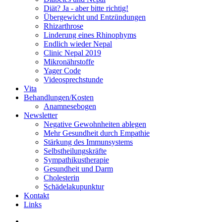
Diät? Ja - aber bitte richtig!
Übergewicht und Entzündungen
Rhizarthrose
Linderung eines Rhinophyms
Endlich wieder Nepal
Clinic Nepal 2019
Mikronährstoffe
Yager Code
Videosprechstunde
Vita
Behandlungen/Kosten
Anamnesebogen
Newsletter
Negative Gewohnheiten ablegen
Mehr Gesundheit durch Empathie
Stärkung des Immunsystems
Selbstheilungskräfte
Sympathikustherapie
Gesundheit und Darm
Cholesterin
Schädelakupunktur
Kontakt
Links