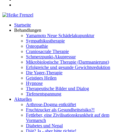
Startseite
Behandlungen
Yamamoto Neue Schädelakupunktur
Sympathikustherapie
Osteopathie
Craniosacrale Therapie
Schmerzpunkt-Akupressur
Mikrobiologische Therapie (Darmsanierung)
Erfolgreiche und gesunde Gewichtsreduktion
Die Yager-Therapie
Geistiges Heilen
Hypnose
Therapeutische Bilder und Dialog
Tiefenentspannung
Aktuelles
Arthrose-Dogma entkräftet
Fruchtzucker als Gesundheitsrisiko?!
Fettleber, eine Zivilisationskrankheit auf dem
Vormarsch
Diabetes und Nepal
Diät? Ja - aber bitte richtig!