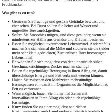
Fruchtzucker.
Was gibt es zu tun?
Genießen Sie fruchtige und gesüßte Getränke bewusst und
eher selten. Bei Durst sollten Sie lieber auf Wasser und
ungesüßte Tees zurückgreifen.
Sofern Sie Smoothies mögen, sind diese gesünder, wenn sie
mindestens zur Hälfte aus Gemüse und Kräutern bestehen.
Essen Sie möglichst unverarbeitete Lebensmittel. Anderenfalls
machen Sie sich einmal die Mühe und studieren sie die (leider
meist sehr klein gedruckten) Zutatenlisten Ihrer bevorzugten
Lebensmittel!
Entwöhnen Sie sich möglichst von den unnatürlich süßen
Geschmacksrichtungen. Zucker machen süchtig!
Bauen Sie regelmäßige Bewegung in Ihren Alltag ein, damit
überschüssige Energie und Fett verbrannt werden können.
Halten Sie zwischen den Mahlzeiten mehrstündige
Essenspausen ein, damit Ihr Organismus die Möglichkeit hat,
Fett zu verbrennen.
Wenn möglich, bauen Sie immer mal Zeiten mit
Intervallfasten in Ihren Alltag ein oder auch regelmäßige
Fastentage.
Kurz: finden Sie zu einer möglichst natürlichen
Ernährungsweise zurück und verlassen Sie sich bezüglich