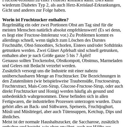
wiederum Diabetes Typ 2, als auch Herz-Kreislauf-Erkrankungen,
Gicht und anderes zur Folge haben.
Worin ist Fruchtzucker enthalten?
Regelmäßig ein oder zwei Portionen Obst am Tag sind für die
meisten Menschen natürlich absolut empfehlenswert! (Es sei denn,
es liegt eine Fructose-Intoleranz vor.) Zu Problemen kommt es
allerdings schnell, wenn täglich zum Löschen des Durstes
Fruchtsäfte, Obst-Smoothies, Schorlen, Eistees und/oder Softdrinks
getrunken werden. Zwei Gläser Apfelsaft sind schnell getrunken,
enthalten aber je nach Größe ganze 5 bis 7 Äpfel!
Genauso sollten Trockenobst, Obstkompott, Obstmus, Marmeladen
und Gelees mit Bedacht verzehrt werden.
Zusätzlich versorgt uns die Industrie mit einer nahezu
unüberschaubaren Menge an Fruchtzucker. Die Bezeichnungen in
den Zutatenlisten (wie beispielsweise Traubensüße, Fructosesirup,
Fruchtextract, Mais-Corn-Sirup, Glucose-Fructose-Sirup, oder auch
direkt Fruchtzucker und Honig) werden häufig als gesund und
unbedenklich wahrgenommen. Diese befinden sich in allen
Fertigwaren, die industriellen Prozessen unterzogen wurden. Dazu
gehört alles an Back- und Süßwaren, Speiseeis, Fruchtjoghurt,
Müsli und Müsliriegel, aber auch Tütensuppen, Ketchup, Dips und
ähnliches.
Meist ist der normale Haushaltszucker, die Saccharose, zusätzlich
enthalten und besteht, wie oben erwähnt, auch zur Hälfte aus