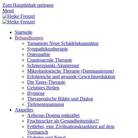
Zum Hauptinhalt springen
Menü
Startseite
Behandlungen
Yamamoto Neue Schädelakupunktur
Sympathikustherapie
Osteopathie
Craniosacrale Therapie
Schmerzpunkt-Akupressur
Mikrobiologische Therapie (Darmsanierung)
Erfolgreiche und gesunde Gewichtsreduktion
Die Yager-Therapie
Geistiges Heilen
Hypnose
Therapeutische Bilder und Dialog
Tiefenentspannung
Aktuelles
Arthrose-Dogma entkräftet
Fruchtzucker als Gesundheitsrisiko?!
Fettleber, eine Zivilisationskrankheit auf dem
Vormarsch
Diabetes und Nepal