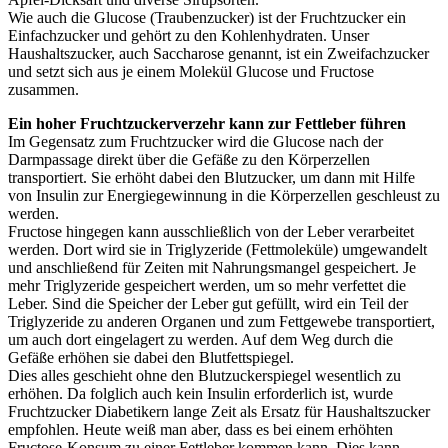
Wie auch die Glucose (Traubenzucker) ist der Fruchtzucker ein
Einfachzucker und gehört zu den Kohlenhydraten. Unser
Haushaltszucker, auch Saccharose genannt, ist ein Zweifachzucker
und setzt sich aus je einem Molekül Glucose und Fructose
zusammen.
Ein hoher Fruchtzuckerverzehr kann zur Fettleber führen
Im Gegensatz zum Fruchtzucker wird die Glucose nach der
Darmpassage direkt über die Gefäße zu den Körperzellen
transportiert. Sie erhöht dabei den Blutzucker, um dann mit Hilfe
von Insulin zur Energiegewinnung in die Körperzellen geschleust zu
werden.
Fructose hingegen kann ausschließlich von der Leber verarbeitet
werden. Dort wird sie in Triglyzeride (Fettmoleküle) umgewandelt
und anschließend für Zeiten mit Nahrungsmangel gespeichert. Je
mehr Triglyzeride gespeichert werden, um so mehr verfettet die
Leber. Sind die Speicher der Leber gut gefüllt, wird ein Teil der
Triglyzeride zu anderen Organen und zum Fettgewebe transportiert,
um auch dort eingelagert zu werden. Auf dem Weg durch die
Gefäße erhöhen sie dabei den Blutfettspiegel.
Dies alles geschieht ohne den Blutzuckerspiegel wesentlich zu
erhöhen. Da folglich auch kein Insulin erforderlich ist, wurde
Fruchtzucker Diabetikern lange Zeit als Ersatz für Haushaltszucker
empfohlen. Heute weiß man aber, dass es bei einem erhöhten
Fructose-Konsum zu einer Fettleber kommen kann. Dies kann