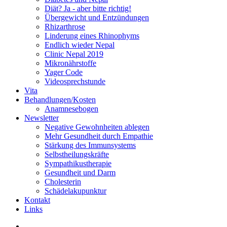
Diät? Ja - aber bitte richtig!
Übergewicht und Entzündungen
Rhizarthrose
Linderung eines Rhinophyms
Endlich wieder Nepal
Clinic Nepal 2019
Mikronährstoffe
Yager Code
Videosprechstunde
Vita
Behandlungen/Kosten
Anamnesebogen
Newsletter
Negative Gewohnheiten ablegen
Mehr Gesundheit durch Empathie
Stärkung des Immunsystems
Selbstheilungskräfte
Sympathikustherapie
Gesundheit und Darm
Cholesterin
Schädelakupunktur
Kontakt
Links