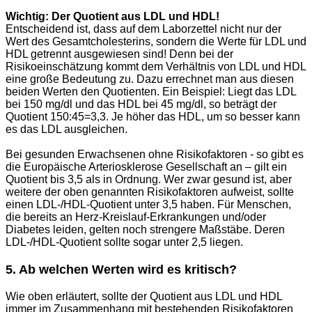
Wichtig: Der Quotient aus LDL und HDL!
Entscheidend ist, dass auf dem Laborzettel nicht nur der
Wert des Gesamtcholesterins, sondern die Werte für LDL und
HDL getrennt ausgewiesen sind! Denn bei der
Risikoeinschätzung kommt dem Verhältnis von LDL und HDL
eine große Bedeutung zu. Dazu errechnet man aus diesen
beiden Werten den Quotienten. Ein Beispiel: Liegt das LDL
bei 150 mg/dl und das HDL bei 45 mg/dl, so beträgt der
Quotient 150:45=3,3. Je höher das HDL, um so besser kann
es das LDL ausgleichen.
Bei gesunden Erwachsenen ohne Risikofaktoren - so gibt es
die Europäische Arteriosklerose Gesellschaft an – gilt ein
Quotient bis 3,5 als in Ordnung. Wer zwar gesund ist, aber
weitere der oben genannten Risikofaktoren aufweist, sollte
einen LDL-/HDL-Quotient unter 3,5 haben. Für Menschen,
die bereits an Herz-Kreislauf-Erkrankungen und/oder
Diabetes leiden, gelten noch strengere Maßstäbe. Deren
LDL-/HDL-Quotient sollte sogar unter 2,5 liegen.
5. Ab welchen Werten wird es kritisch?
Wie oben erläutert, sollte der Quotient aus LDL und HDL
immer im Zusammenhang mit bestehenden Risikofaktoren