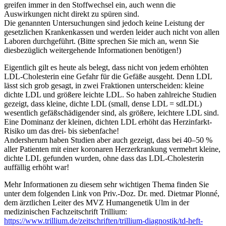
greifen immer in den Stoffwechsel ein, auch wenn die
Auswirkungen nicht direkt zu spüren sind.
Die genannten Untersuchungen sind jedoch keine Leistung der
gesetzlichen Krankenkassen und werden leider auch nicht von allen
Laboren durchgeführt. (Bitte sprechen Sie mich an, wenn Sie
diesbezüglich weitergehende Informationen benötigen!)
Eigentlich gilt es heute als belegt, dass nicht von jedem erhöhten
LDL-Cholesterin eine Gefahr für die Gefäße ausgeht. Denn LDL
lässt sich grob gesagt, in zwei Fraktionen unterscheiden: kleine
dichte LDL und größere leichte LDL. So haben zahlreiche Studien
gezeigt, dass kleine, dichte LDL (small, dense LDL = sdLDL)
wesentlich gefäßschädigender sind, als größere, leichtere LDL sind.
Eine Dominanz der kleinen, dichten LDL erhöht das Herzinfarkt-
Risiko um das drei- bis siebenfache!
Andersherum haben Studien aber auch gezeigt, dass bei 40–50 %
aller Patienten mit einer koronaren Herzerkrankung vermehrt kleine,
dichte LDL gefunden wurden, ohne dass das LDL-Cholesterin
auffällig erhöht war!
Mehr Informationen zu diesem sehr wichtigen Thema finden Sie
unter dem folgenden Link von Priv.-Doz. Dr. med. Dietmar Plonné,
dem ärztlichen Leiter des MVZ Humangenetik Ulm in der
medizinischen Fachzeitschrift Trillium:
https://www.trillium.de/zeitschriften/trillium-diagnostik/td-heft-