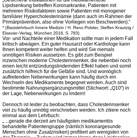
Lipidsenkung betreffen Koronarkranke, Patienten mit
mehreren Risikofaktoren sowie Patienten mit monogener
familiärer Hypercholesterinämie (dann auch im Rahmen der
Primärprävention, also ohne Vorliegen von Beschwerden).“
* (Basislehrbuch Innere Medizin / H. Renz-Polster, Steffen Krautzig /
Elsevier-Verlag, München 2018, S. 783)
Vor- und Nachteile einer Medikation sollte man in jedem Fall
kritisch abwägen. Ein guter Hausarzt oder Kardiologe kann
Ihnen kompetent weiter helfen und wird Sie niemals
unnötigen Risiken aussetzen. Es gibt zum Beispiel
inzwischen moderne Cholesterinsenker, die nebenbei noch
einen leicht entzündungslindernden Effekt haben und somit
zusätzlich hilfreich für die Gefäße sind. Und womöglich
auftretenden Nebenwirkungen kann häufig durch ein
Wechseln des Medikaments begegnet werden. Auch sind
bestimmte Nahrungsergänzungsmittel (Stichwort: „Q10“) in
der Lage, Nebenwirkungen zu lindern!
Dennoch ist leider zu beobachten, dass Cholesterinsenker
viel zu häufig unnötig verschrieben werden. Ich zitiere noch
einmal aus dem Lehrbuch:
„ ...gerade die derzeit am häufigsten medikamentös
behandelte Patientengruppe (nämlich koronargesunde
Menschen ohne Zusatzrisiken) profitiert am wenigsten von