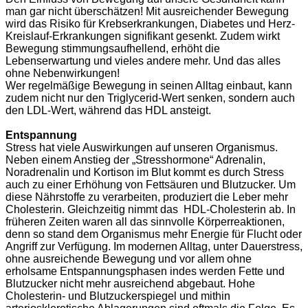
man gar nicht überschätzen! Mit ausreichender Bewegung
wird das Risiko für Krebserkrankungen, Diabetes und Herz-
Kreislauf-Erkrankungen signifikant gesenkt. Zudem wirkt
Bewegung stimmungsaufhellend, erhöht die
Lebenserwartung und vieles andere mehr. Und das alles
ohne Nebenwirkungen!
Wer regelmäßige Bewegung in seinen Alltag einbaut, kann
zudem nicht nur den Triglycerid-Wert senken, sondern auch
den LDL-Wert, während das HDL ansteigt.
Entspannung
Stress hat viele Auswirkungen auf unseren Organismus.
Neben einem Anstieg der „Stresshormone“ Adrenalin,
Noradrenalin und Kortison im Blut kommt es durch Stress
auch zu einer Erhöhung von Fettsäuren und Blutzucker. Um
diese Nährstoffe zu verarbeiten, produziert die Leber mehr
Cholesterin. Gleichzeitig nimmt das HDL-Cholesterin ab. In
früheren Zeiten waren all das sinnvolle Körperreaktionen,
denn so stand dem Organismus mehr Energie für Flucht oder
Angriff zur Verfügung. Im modernen Alltag, unter Dauerstress,
ohne ausreichende Bewegung und vor allem ohne
erholsame Entspannungsphasen indes werden Fette und
Blutzucker nicht mehr ausreichend abgebaut. Hohe
Cholesterin- und Blutzuckerspiegel und mithin