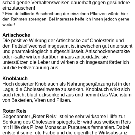
schädigende Verhaltensweisen dauerhaft gegen gesündere
einzutauschen!
* Eine detaillierte Beschreibung der einzelnen Pflanzen würde hier
den Rahmen sprengen. Bei Interesse helfe ich Ihnen jedoch gerne
weiter!
Artischocke
Die positive Wirkung der Artischocke auf Cholesterin und
den Fettstoffwechsel insgesamt ist inzwischen gut untersucht
und pharmakologisch aufgeschlüsselt. Artischockenextrakte
oder -säfte wirken darüber hinaus antioxidativ, sie
unterstützen die Leber und wirken sich insgesamt förderlich
auf die Fettverdauung aus.
Knoblauch
Hoch dosierter Knoblauch als Nahrungsergänzung ist in der
Lage, die Cholesterinwerte zu senken. Knoblauch wirkt sich
auch leicht blutdrucksenkend aus und hemmt das Wachstum
von Bakterien, Viren und Pilzen.
Roter Reis
Sogenannter „Roter Reis“ ist eine sehr wirksame Hilfe zur
Senkung des Cholesterinspiegels. Er wird aus weißem Reis
mit Hilfe des Pilzes Monascus Purpureus fermentiert. Dabei
entsteht seine rote Farbe und die eigentliche Wirksubstanz