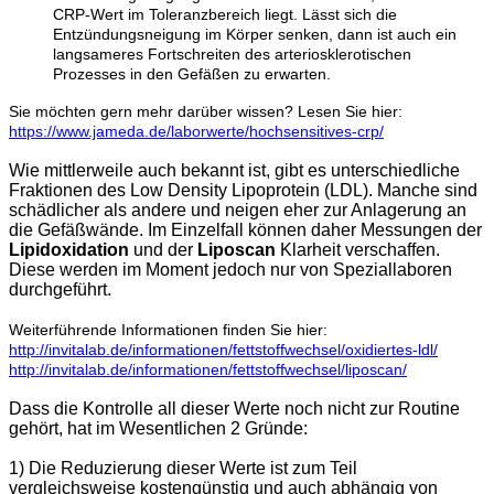
CRP-Wert im Toleranzbereich liegt. Lässt sich die
Entzündungsneigung im Körper senken, dann ist auch ein
langsameres Fortschreiten des arteriosklerotischen
Prozesses in den Gefäßen zu erwarten.
Sie möchten gern mehr darüber wissen? Lesen Sie hier:
https://www.jameda.de/laborwerte/hochsensitives-crp/
Wie mittlerweile auch bekannt ist, gibt es unterschiedliche
Fraktionen des Low Density Lipoprotein (LDL). Manche sind
schädlicher als andere und neigen eher zur Anlagerung an
die Gefäßwände. Im Einzelfall können daher Messungen der
Lipidoxidation
und der
Liposcan
Klarheit verschaffen.
Diese werden im Moment jedoch nur von Speziallaboren
durchgeführt.
Weiterführende Informationen finden Sie hier:
http://invitalab.de/informationen/fettstoffwechsel/oxidiertes-ldl/
http://invitalab.de/informationen/fettstoffwechsel/liposcan/
Dass die Kontrolle all dieser Werte noch nicht zur Routine
gehört, hat im Wesentlichen 2 Gründe:
1) Die Reduzierung dieser Werte ist zum Teil
vergleichsweise kostengünstig und auch abhängig von