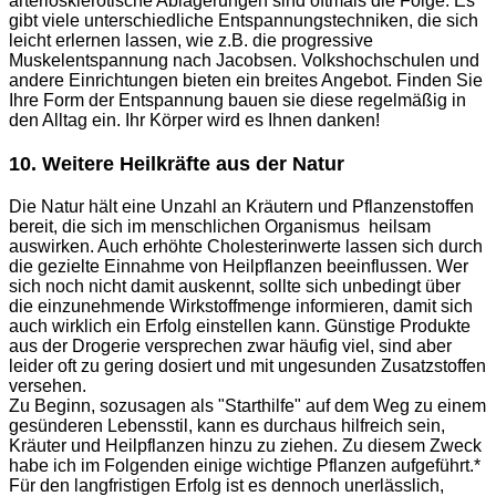
arteriosklerotische Ablagerungen sind oftmals die Folge. Es
gibt viele unterschiedliche Entspannungstechniken, die sich
leicht erlernen lassen, wie z.B. die progressive
Muskelentspannung nach Jacobsen. Volkshochschulen und
andere Einrichtungen bieten ein breites Angebot. Finden Sie
Ihre Form der Entspannung bauen sie diese regelmäßig in
den Alltag ein. Ihr Körper wird es Ihnen danken!
10. Weitere Heilkräfte aus der Natur
Die Natur hält eine Unzahl an Kräutern und Pflanzenstoffen
bereit, die sich im menschlichen Organismus heilsam
auswirken. Auch erhöhte Cholesterinwerte lassen sich durch
die gezielte Einnahme von Heilpflanzen beeinflussen. Wer
sich noch nicht damit auskennt, sollte sich unbedingt über
die einzunehmende Wirkstoffmenge informieren, damit sich
auch wirklich ein Erfolg einstellen kann. Günstige Produkte
aus der Drogerie versprechen zwar häufig viel, sind aber
leider oft zu gering dosiert und mit ungesunden Zusatzstoffen
versehen.
Zu Beginn, sozusagen als "Starthilfe" auf dem Weg zu einem
gesünderen Lebensstil, kann es durchaus hilfreich sein,
Kräuter und Heilpflanzen hinzu zu ziehen. Zu diesem Zweck
habe ich im Folgenden einige wichtige Pflanzen aufgeführt.*
Für den langfristigen Erfolg ist es dennoch unerlässlich,