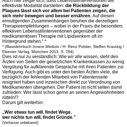
Auch hier zeigte sich, dass Lebensstilinterventionen die
effektivste Modalität darstellen:
die Rückbildung der
Plaques lässt sich vor allem bei Patienten zeigen, die
sich mehr bewegen und besser ernähren
. Auf diesen
ermutigenden Zusammenhängen beruhen die derzeitigen
Therapieempfehlungen – wobei in der Praxis die besonders
effektiven Lebensstilinterventionen gegenüber der
medikamentösen Therapie mit Lipidsenkern oft im
Hintergrund stehen.“ *
* (Basislehrbuch Innere Medizin / H. Renz-Polster, Steffen Krautzig /
Elsevier-Verlag, München 2013, S. 784)
Dies ist nur zu verständlich: Wie wir alle wissen, steht den
Ärzten von Seiten der gesetzlichen Krankenkassen zu wenig
Vergütung für aufklärende Gespräche mit ihren Patienten zur
Verfügung. Auch gibt es unter den besten Ärzten viele, die
bezüglich der fehlenden Mitarbeit von Patientenseite
resigniert haben und inzwischen direkt zur Verordnung von
Medikamenten übergehen. Der Patient ist nicht selten damit
zufrieden: Wer lässt schon gerne an seinen Angewohnheiten
rütteln!?
Darum gilt weiterhin:
„Wer etwas tun will, findet Wege,
wer nichts tun will, findet Gründe.“
(Verfasser unbekannt)