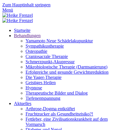
Zum Hauptinhalt springen
Menü
Startseite
Behandlungen
Yamamoto Neue Schädelakupunktur
Sympathikustherapie
Osteopathie
Craniosacrale Therapie
Schmerzpunkt-Akupressur
Mikrobiologische Therapie (Darmsanierung)
Erfolgreiche und gesunde Gewichtsreduktion
Die Yager-Therapie
Geistiges Heilen
Hypnose
Therapeutische Bilder und Dialog
Tiefenentspannung
Aktuelles
Arthrose-Dogma entkräftet
Fruchtzucker als Gesundheitsrisiko?!
Fettleber, eine Zivilisationskrankheit auf dem
Vormarsch
Diabetes und Nepal