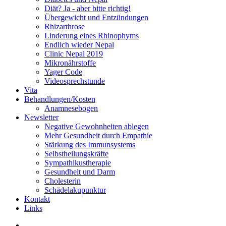
Diät? Ja - aber bitte richtig!
Übergewicht und Entzündungen
Rhizarthrose
Linderung eines Rhinophyms
Endlich wieder Nepal
Clinic Nepal 2019
Mikronährstoffe
Yager Code
Videosprechstunde
Vita
Behandlungen/Kosten
Anamnesebogen
Newsletter
Negative Gewohnheiten ablegen
Mehr Gesundheit durch Empathie
Stärkung des Immunsystems
Selbstheilungskräfte
Sympathikustherapie
Gesundheit und Darm
Cholesterin
Schädelakupunktur
Kontakt
Links