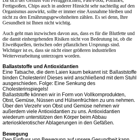
Da sich der Genuss von Fertiggerichten, Fast-Food, Pommes,
Fertigsoßen, Chips auch in anderer Hinsicht sehr nachteilig auf den
Organismus auswirkt, sollte er immer eine Ausnahme bleiben und
nicht zu den Ernährungsgewohnheiten zählen. Es sei denn, Ihre
Gesundheit ist Ihnen nicht wichtig.
Auch geht man inzwischen davon aus, dass es für die Blutfette und
die damit einhergehenden Risiken nicht von Bedeutung ist, ob die
Eiweißquellen, tierischen oder pflanzlichen Ursprungs sind.
Wichtiger ist es, dass sie nicht einer größeren industriellen
Weiterverarbeitung unterzogen worden.
Ballaststoffe und Antioxidantien
Eine Tatsache, die dem Laien kaum bekannt ist: Ballaststoffe
binden Cholesterin! Dieses wird anschließend mit dem Stuhl
ausgeschieden. Folge: Eine Senkung des
Cholesterinspiegels!
Ballaststoffe können wir in Form von Vollkornprodukten,
Obst, Gemüse, Nüssen und Hülsenfrüchten zu uns nehmen.
Über den Verzehr von Obst und Gemüse nehmen wir
außerdem viele Antioxidantien zu uns. Antioxidantien
wiederum unterstützen den Körper beim Abbau
arteriosklerotischer Ablagerungen in den Gefäßen.
Bewegung
Den Einfluss von Bewegung auf unsere Gesundheit kann