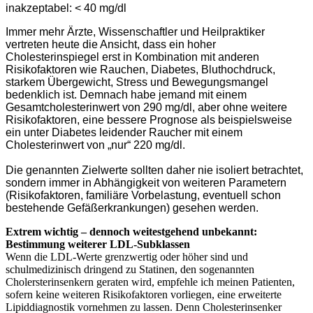
inakzeptabel: < 40 mg/dl
Immer mehr Ärzte, Wissenschaftler und Heilpraktiker
vertreten heute die Ansicht, dass ein hoher
Cholesterinspiegel erst in Kombination mit anderen
Risikofaktoren wie Rauchen, Diabetes, Bluthochdruck,
starkem Übergewicht, Stress und Bewegungsmangel
bedenklich ist. Demnach habe jemand mit einem
Gesamtcholesterinwert von 290 mg/dl, aber ohne weitere
Risikofaktoren, eine bessere Prognose als beispielsweise
ein unter Diabetes leidender Raucher mit einem
Cholesterinwert von „nur“ 220 mg/dl.
Die genannten Zielwerte sollten daher nie isoliert betrachtet,
sondern immer in Abhängigkeit von weiteren Parametern
(Risikofaktoren, familiäre Vorbelastung, eventuell schon
bestehende Gefäßerkrankungen) gesehen werden.
Extrem wichtig – dennoch weitestgehend unbekannt:
Bestimmung weiterer LDL-Subklassen
Wenn die LDL-Werte grenzwertig oder höher sind und
schulmedizinisch dringend zu Statinen, den sogenannten
Cholersterinsenkern geraten wird, empfehle ich meinen Patienten,
sofern keine weiteren Risikofaktoren vorliegen, eine erweiterte
Lipiddiagnostik vornehmen zu lassen. Denn Cholesterinsenker