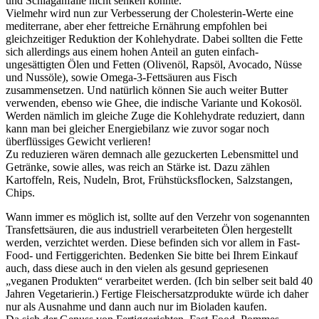
und Schlaganfälle nicht senken konnte.
Vielmehr wird nun zur Verbesserung der Cholesterin-Werte eine
mediterrane, aber eher fettreiche Ernährung empfohlen bei
gleichzeitiger Reduktion der Kohlehydrate. Dabei sollten die Fette
sich allerdings aus einem hohen Anteil an guten einfach-
ungesättigten Ölen und Fetten (Olivenöl, Rapsöl, Avocado, Nüsse
und Nussöle), sowie Omega-3-Fettsäuren aus Fisch
zusammensetzen. Und natürlich können Sie auch weiter Butter
verwenden, ebenso wie Ghee, die indische Variante und Kokosöl.
Werden nämlich im gleiche Zuge die Kohlehydrate reduziert, dann
kann man bei gleicher Energiebilanz wie zuvor sogar noch
überflüssiges Gewicht verlieren!
Zu reduzieren wären demnach alle gezuckerten Lebensmittel und
Getränke, sowie alles, was reich an Stärke ist. Dazu zählen
Kartoffeln, Reis, Nudeln, Brot, Frühstücksflocken, Salzstangen,
Chips.
Wann immer es möglich ist, sollte auf den Verzehr von sogenannten
Transfettsäuren, die aus industriell verarbeiteten Ölen hergestellt
werden, verzichtet werden. Diese befinden sich vor allem in Fast-
Food- und Fertiggerichten. Bedenken Sie bitte bei Ihrem Einkauf
auch, dass diese auch in den vielen als gesund gepriesenen
„veganen Produkten“ verarbeitet werden. (Ich bin selber seit bald 40
Jahren Vegetarierin.) Fertige Fleischersatzprodukte würde ich daher
nur als Ausnahme und dann auch nur im Bioladen kaufen.