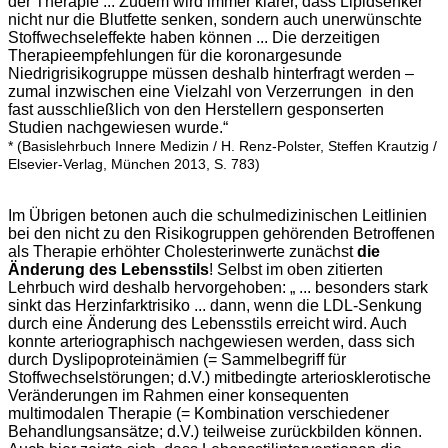
der Therapie ... Zudem wird immer klarer, dass Lipidsenker
nicht nur die Blutfette senken, sondern auch unerwünschte
Stoffwechseleffekte haben können ... Die derzeitigen
Therapieempfehlungen für die koronargesunde
Niedrigrisikogruppe müssen deshalb hinterfragt werden –
zumal inzwischen eine Vielzahl von Verzerrungen in den
fast ausschließlich von den Herstellern gesponserten
Studien nachgewiesen wurde.“
* (Basislehrbuch Innere Medizin / H. Renz-Polster, Steffen Krautzig /
Elsevier-Verlag, München 2013, S. 783)
Im Übrigen betonen auch die schulmedizinischen Leitlinien
bei den nicht zu den Risikogruppen gehörenden Betroffenen
als Therapie erhöhter Cholesterinwerte zunächst
die
Änderung des Lebensstils
! Selbst im oben zitierten
Lehrbuch wird deshalb hervorgehoben: „ ... besonders stark
sinkt das Herzinfarktrisiko ... dann, wenn die LDL-Senkung
durch eine Änderung des Lebensstils erreicht wird. Auch
konnte arteriographisch nachgewiesen werden, dass sich
durch Dyslipoproteinämien (= Sammelbegriff für
Stoffwechselstörungen; d.V.) mitbedingte arteriosklerotische
Veränderungen im Rahmen einer konsequenten
multimodalen Therapie (= Kombination verschiedener
Behandlungsansätze; d.V.) teilweise zurückbilden können.