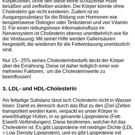
Körperzellen, ohne den diese keine schützende Hülle
besäßen und zerfließen würden. Der Körper könnte ohne
Cholesterin gar nicht existieren. Zudem ist es
Ausgangssubstanz für die Bildung von Hormonen wie
beispielsweise Östrogen oder Testosteron und von Vitamin
D. Für einen reibungslosen Informationsfluss im
Nervensystem ist Cholesterin ebenso unentbehrlich wie für
die Verdauung: Mit seiner Hilfe werden Gallensäuren
hergestellt, die wiederum für die Fettverdauung unerlässlich
sind.
Nur 15– 25% seines Cholesterinbedarfs deckt der Körper
über die Ernährung. Diese ist daher lediglich einer von
mehreren Faktoren, um die Cholesterinwerte zu
beeinflussen!
3. LDL- und HDL-Cholesterin
Als fettartige Substanz lässt sich Cholesterin nicht in Wasser
lösen. Damit es dennoch durch das Blut zu den (Ziel-)Zellen
transportiert werden kann, verpackt es unser Körper in
eiweißhaltige Hüllen, in so genannte Lipoproteine (Fett-
Eiweiß-Verbindungen). Diese bestimmen, welcher Art das
Cholesterin ist. Es gibt Lipoproteine mit niedriger Dichte (LDL
= Low Density Lipoprotein), und es gibt Lipoproteine mit