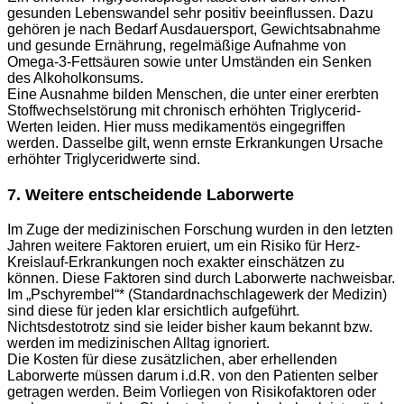
gesunden Lebenswandel sehr positiv beeinflussen. Dazu
gehören je nach Bedarf Ausdauersport, Gewichtsabnahme
und gesunde Ernährung, regelmäßige Aufnahme von
Omega-3-Fettsäuren sowie unter Umständen ein Senken
des Alkoholkonsums.
Eine Ausnahme bilden Menschen, die unter einer ererbten
Stoffwechselstörung mit chronisch erhöhten Triglycerid-
Werten leiden. Hier muss medikamentös eingegriffen
werden. Dasselbe gilt, wenn ernste Erkrankungen Ursache
erhöhter Triglyceridwerte sind.
7. Weitere entscheidende Laborwerte
Im Zuge der medizinischen Forschung wurden in den letzten
Jahren weitere Faktoren eruiert, um ein Risiko für Herz-
Kreislauf-Erkrankungen noch exakter einschätzen zu
können. Diese Faktoren sind durch Laborwerte nachweisbar.
Im „Pschyrembel“* (Standardnachschlagewerk der Medizin)
sind diese für jeden klar ersichtlich aufgeführt.
Nichtsdestotrotz sind sie leider bisher kaum bekannt bzw.
werden im medizinischen Alltag ignoriert.
Die Kosten für diese zusätzlichen, aber erhellenden
Laborwerte müssen darum i.d.R. von den Patienten selber
getragen werden. Beim Vorliegen von Risikofaktoren oder