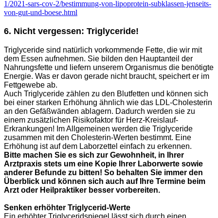
1/2021-sars-cov-2/bestimmung-von-lipoprotein-subklassen-jenseits-
von-gut-und-boese.html
6. Nicht vergessen: Triglyceride!
Triglyceride sind natürlich vorkommende Fette, die wir mit
dem Essen aufnehmen. Sie bilden den Hauptanteil der
Nahrungsfette und liefern unserem Organismus die benötigte
Energie. Was er davon gerade nicht braucht, speichert er im
Fettgewebe ab.
Auch Triglyceride zählen zu den Blutfetten und können sich
bei einer starken Erhöhung ähnlich wie das LDL-Cholesterin
an den Gefäßwänden ablagern. Dadurch werden sie zu
einem zusätzlichen Risikofaktor für Herz-Kreislauf-
Erkrankungen! Im Allgemeinen werden die Triglyceride
zusammen mit den Cholesterin-Werten bestimmt. Eine
Erhöhung ist auf dem Laborzettel einfach zu erkennen.
Bitte machen Sie es sich zur Gewohnheit, in Ihrer
Arztpraxis stets um eine Kopie Ihrer Laborwerte sowie
anderer Befunde zu bitten! So behalten Sie immer den
Überblick und können sich auch auf Ihre Termine beim
Arzt oder Heilpraktiker besser vorbereiten.
Senken erhöhter Triglycerid-Werte
Ein erhöhter Triglyceridspiegel lässt sich durch einen