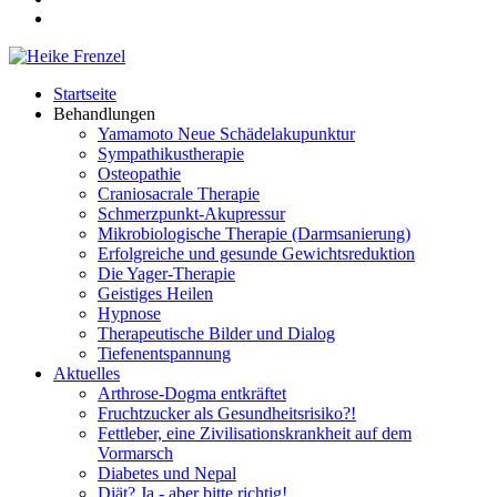
Startseite
Behandlungen
Yamamoto Neue Schädelakupunktur
Sympathikustherapie
Osteopathie
Craniosacrale Therapie
Schmerzpunkt-Akupressur
Mikrobiologische Therapie (Darmsanierung)
Erfolgreiche und gesunde Gewichtsreduktion
Die Yager-Therapie
Geistiges Heilen
Hypnose
Therapeutische Bilder und Dialog
Tiefenentspannung
Aktuelles
Arthrose-Dogma entkräftet
Fruchtzucker als Gesundheitsrisiko?!
Fettleber, eine Zivilisationskrankheit auf dem
Vormarsch
Diabetes und Nepal
Diät? Ja - aber bitte richtig!