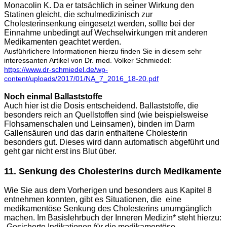
Monacolin K. Da er tatsächlich in seiner Wirkung den
Statinen gleicht, die schulmedizinisch zur
Cholesterinsenkung eingesetzt werden, sollte bei der
Einnahme unbedingt auf Wechselwirkungen mit anderen
Medikamenten geachtet werden.
Ausführlichere Informationen hierzu finden Sie in diesem sehr
interessanten Artikel von Dr. med. Volker Schmiedel:
https://www.dr-schmiedel.de/wp-
content/uploads/2017/01/NA_7_2016_18-20.pdf
Noch einmal Ballaststoffe
Auch hier ist die Dosis entscheidend. Ballaststoffe, die
besonders reich an Quellstoffen sind (wie beispielsweise
Flohsamenschalen und Leinsamen), binden im Darm
Gallensäuren und das darin enthaltene Cholesterin
besonders gut. Dieses wird dann automatisch abgeführt und
geht gar nicht erst ins Blut über.
11. Senkung des Cholesterins durch Medikamente
Wie Sie aus dem Vorherigen und besonders aus Kapitel 8
entnehmen konnten, gibt es Situationen, die eine
medikamentöse Senkung des Cholesterins unumgänglich
machen. Im Basislehrbuch der Inneren Medizin* steht hierzu:
„Gesicherte Indikationen für die medikamentöse