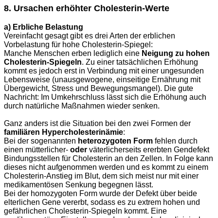
8. Ursachen erhöhter Cholesterin-Werte
a) Erbliche Belastung
Vereinfacht gesagt gibt es drei Arten der erblichen
Vorbelastung für hohe Cholesterin-Spiegel:
Manche Menschen erben lediglich eine
Neigung zu hohen
Cholesterin-Spiegeln
. Zu einer tatsächlichen Erhöhung
kommt es jedoch erst in Verbindung mit einer ungesunden
Lebensweise (unausgewogene, einseitige Ernährung mit
Übergewicht, Stress und Bewegungsmangel). Die gute
Nachricht: Im Umkehrschluss lässt sich die Erhöhung auch
durch natürliche Maßnahmen wieder senken.
Ganz anders ist die Situation bei den zwei Formen der
familiären Hypercholesterinämie
:
Bei der sogenannten
heterozygoten Form
fehlen durch
einen mütterlicher-
oder
väterlicherseits ererbten Gendefekt
Bindungsstellen für Cholesterin an den Zellen. In Folge kann
dieses nicht aufgenommen werden und es kommt zu einem
Cholesterin-Anstieg im Blut, dem sich meist nur mit einer
medikamentösen Senkung begegnen lässt.
Bei der homozygoten Form wurde der Defekt über beide
elterlichen Gene vererbt, sodass es zu extrem hohen und
gefährlichen Cholesterin-Spiegeln kommt. Eine