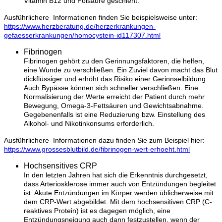
Vitamin B12 und Folsäure geschieht.
Ausführlichere Informationen finden Sie beispielsweise unter:
https://www.herzberatung.de/herzerkrankungen-
gefaesserkrankungen/homocystein-id117307.html
Fibrinogen
Fibrinogen gehört zu den Gerinnungsfaktoren, die helfen,
eine Wunde zu verschließen. Ein Zuviel davon macht das Blut
dickflüssiger und erhöht das Risiko einer Gerinnselbildung.
Auch Bypässe können sich schneller verschließen. Eine
Normalisierung der Werte erreicht der Patient durch mehr
Bewegung, Omega-3-Fettsäuren und Gewichtsabnahme.
Gegebenenfalls ist eine Reduzierung bzw. Einstellung des
Alkohol- und Nikotinkonsums erforderlich.
Ausführlichere Informationen dazu finden Sie zum Beispiel hier:
https://www.grossesblutbild.de/fibrinogen-wert-erhoeht.html
Hochsensitives CRP
In den letzten Jahren hat sich die Erkenntnis durchgesetzt,
dass Arteriosklerose immer auch von Entzündungen begleitet
ist. Akute Entzündungen im Körper werden üblicherweise mit
dem CRP-Wert abgebildet. Mit dem hochsensitiven CRP (C-
reaktives Protein) ist es dagegen möglich, eine
Entzündungsneigung auch dann festzustellen, wenn der