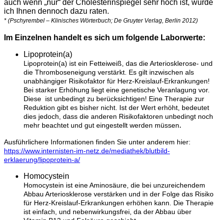
auch wenn „nur“ der Cholesterinspiegel sehr hoch ist, würde
ich Ihnen dennoch dazu raten.
* (Pschyrembel – Klinisches Wörterbuch; De Gruyter Verlag, Berlin 2012)
Im Einzelnen handelt es sich um folgende Laborwerte:
Lipoprotein(a)
Lipoprotein(a) ist ein Fetteiweiß, das die Arteriosklerose- und
die Thromboseneigung verstärkt. Es gilt inzwischen als
unabhängiger Risikofaktor für Herz-Kreislauf-Erkrankungen!
Bei starker Erhöhung liegt eine genetische Veranlagung vor.
Diese ist unbedingt zu berücksichtigen! Eine Therapie zur
Reduktion gibt es bisher nicht. Ist der Wert erhöht, bedeutet
dies jedoch, dass die anderen Risikofaktoren unbedingt noch
.
mehr beachtet und gut eingestellt werden müssen
Ausführlichere Informationen finden Sie unter anderem hier:
https://www.internisten-im-netz.de/mediathek/blutbild-
erklaerung/lipoprotein-a/
Homocystein
Homocystein ist eine Aminosäure, die bei unzureichendem
Abbau Arteriosklerose verstärken und in der Folge das Risiko
für Herz-Kreislauf-Erkrankungen erhöhen kann. Die Therapie
ist einfach, und nebenwirkungsfrei, da der Abbau über