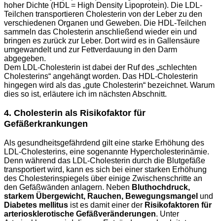
hoher Dichte (HDL = High Density Lipoprotein). Die LDL-
Teilchen transportieren Cholesterin von der Leber zu den
verschiedenen Organen und Geweben. Die HDL-Teilchen
sammeln das Cholesterin anschließend wieder ein und
bringen es zurück zur Leber. Dort wird es in Gallensäure
umgewandelt und zur Fettverdauung in den Darm
abgegeben.
Dem LDL-Cholesterin ist dabei der Ruf des „schlechten
Cholesterins“ angehängt worden. Das HDL-Cholesterin
hingegen wird als das „gute Cholesterin“ bezeichnet. Warum
dies so ist, erläutere ich im nächsten Abschnitt.
4. Cholesterin als Risikofaktor für
Gefäßerkrankungen
Als gesundheitsgefährdend gilt eine starke Erhöhung des
LDL-Cholesterins, eine sogenannte Hypercholesterinämie.
Denn während das LDL-Cholesterin durch die Blutgefäße
transportiert wird, kann es sich bei einer starken Erhöhung
des Cholesterinspiegels über einige Zwischenschritte an
den Gefäßwänden anlagern. Neben
Bluthochdruck,
starkem Übergewicht, Rauchen, Bewegungsmangel
und
Diabetes mellitus
ist es damit einer der
Risikofaktoren für
arteriosklerotische Gefäßveränderungen
. Unter