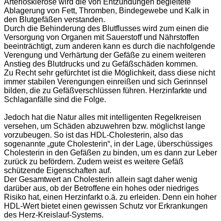
Arteriosklerose wird die von Entzündungen begleitete
Ablagerung von Fett, Thromben, Bindegewebe und Kalk in
den Blutgefäßen verstanden.
Durch die Behinderung des Blutflusses wird zum einen die
Versorgung von Organen mit Sauerstoff und Nährstoffen
beeinträchtigt, zum anderen kann es durch die nachfolgende
Verengung und Verhärtung der Gefäße zu einem weiteren
Anstieg des Blutdrucks und zu Gefäßschäden kommen.
Zu Recht sehr gefürchtet ist die Möglichkeit, dass diese nicht
immer stabilen Verengungen einreißen und sich Gerinnsel
bilden, die zu Gefäßverschlüssen führen. Herzinfarkte und
Schlaganfälle sind die Folge.
Jedoch hat die Natur alles mit intelligenten Regelkreisen
versehen, um Schäden abzuwehren bzw. möglichst lange
vorzubeugen. So ist das HDL-Cholesterin, also das
sogenannte „gute Cholesterin“, in der Lage, überschüssiges
Cholesterin in den Gefäßen zu binden, um es dann zur Leber
zurück zu befördern. Zudem weist es weitere Gefäß
schützende Eigenschaften auf.
Der Gesamtwert an Cholesterin allein sagt daher wenig
darüber aus, ob der Betroffene ein hohes oder niedriges
Risiko hat, einen Herzinfarkt o.ä. zu erleiden. Denn ein hoher
HDL-Wert bietet einen gewissen Schutz vor Erkrankungen
des Herz-Kreislauf-Systems.