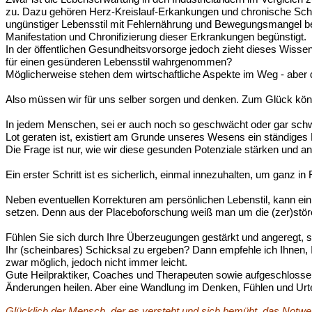
zu. Dazu gehören Herz-Kreislauf-Erkankungen und chronische Schm
ungünstiger Lebensstil mit Fehlernährung und Bewegungsmangel be
Manifestation und Chronifizierung dieser Erkrankungen begünstigt.
In der öffentlichen Gesundheitsvorsorge jedoch zieht dieses Wis
für einen gesünderen Lebensstil wahrgenommen?
Möglicherweise stehen dem wirtschaftliche Aspekte im Weg - aber d
Also müssen wir für uns selber sorgen und denken. Zum Glück kön
In jedem Menschen, sei er auch noch so geschwächt oder gar schw
Lot geraten ist, existiert am Grunde unseres Wesens ein ständige
Die Frage ist nur, wie wir diese gesunden Potenziale stärken und 
Ein erster Schritt ist es sicherlich, einmal innezuhalten, um ganz 
Neben eventuellen Korrekturen am persönlichen Lebenstil, kann ei
setzen. Denn aus der Placeboforschung weiß man um die (zer)stör
Fühlen Sie sich durch Ihre Überzeugungen gestärkt und angeregt, si
Ihr (scheinbares) Schicksal zu ergeben? Dann empfehle ich Ihnen, 
zwar möglich, jedoch nicht immer leicht.
Gute Heilpraktiker, Coaches und Therapeuten sowie aufgeschlossene 
Änderungen heilen. Aber eine Wandlung im Denken, Fühlen und Urteile
Glücklich der Mensch, der es versteht und sich bemüht, das Notw