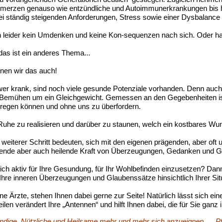
erzen genauso wie entzündliche und Autoimmunerkrankungen bis hin
i ständig steigenden Anforderungen, Stress sowie einer Dysbalanc
sen leider kein Umdenken und keine Kon-sequenzen nach sich. Oder 
as ist ein anderes Thema...
nen wir das auch!
er krank, sind noch viele gesunde Potenziale vorhanden. Denn auch
s Bemühen um ein Gleichgewicht. Gemessen an den Gegebenheiten ist d
anregen können und ohne uns zu überfordern.
in Ruhe zu realisieren und darüber zu staunen, welch ein kostbares W
n weiterer Schritt bedeuten, sich mit den eigenen prägenden, aber
ende aber auch heilende Kraft von Überzeugungen, Gedanken und Ge
ch aktiv für Ihre Gesundung, für Ihr Wohlbefinden einzusetzen? Dann 
Ihre inneren Überzeugungen und Glaubenssätze hinsichtlich Ihrer Sit
Ärzte, stehen Ihnen dabei gerne zur Seite! Natürlich lässt sich ein
n verändert Ihre „Antennen“ und hilft Ihnen dabei, die für Sie ganz i
endige, Nützliche und Heilsame mehr und mehr sich anzueignen. Pf