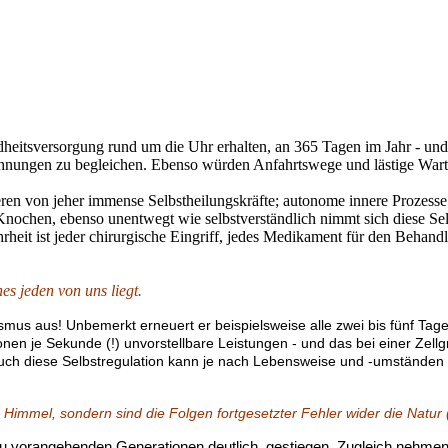
ndheitsversorgung rund um die Uhr erhalten, an 365 Tagen im Jahr - und
echnungen zu begleichen. Ebenso würden Anfahrtswege und lästige War
stieren von jeher immense Selbstheilungskräfte; autonome innere Prozes
nochen, ebenso unentwegt wie selbstverständlich nimmt sich diese Selb
ahrheit ist jeder chirurgische Eingriff, jedes Medikament für den Beha
es jeden von uns liegt.
mus aus! Unbemerkt erneuert er beispielsweise alle zwei bis fünf Ta
ionen je Sekunde (!) unvorstellbare Leistungen - und das bei einer Zel
 auch diese Selbstregulation kann je nach Lebensweise und -umständen 
 Himmel, sondern sind die Folgen fortgesetzter Fehler wider die Natur
ch zu vorangehenden Generationen deutlich gestiegen. Zugleich neh