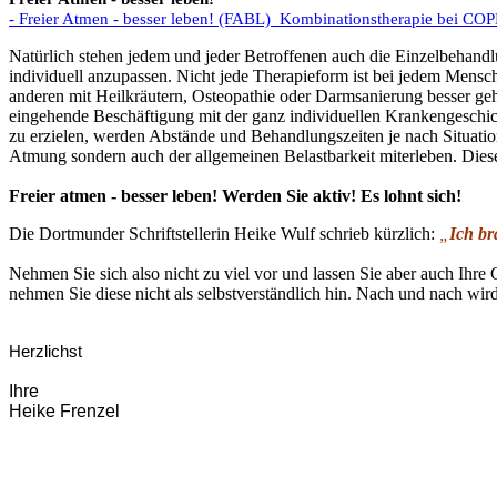
- Freier Atmen - besser leben! (FABL) Kombinationstherapie bei C
Natürlich stehen jedem und jeder Betroffenen auch die Einzelbehandl
individuell anzupassen. Nicht jede Therapieform ist bei jedem Mens
anderen mit Heilkräutern, Osteopathie oder Darmsanierung besser geh
eingehende Beschäftigung mit der ganz individuellen Krankengeschi
zu erzielen, werden Abstände und Behandlungszeiten je nach Situatio
Atmung sondern auch der allgemeinen Belastbarkeit miterleben. Diese
Freier atmen - besser leben!
Werden Sie aktiv! Es lohnt sich!
Die Dortmunder Schriftstellerin Heike Wulf schrieb kürzlich:
„
Ich br
Nehmen Sie sich also nicht zu viel vor und lassen Sie aber auch Ih
nehmen Sie diese nicht als selbstverständlich hin. Nach und nach wir
Herzlichst
Ihre
Heike Frenzel