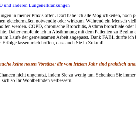
OPD und anderen Lungenerkrankungen
ungen in meiner Praxis offen. Dort habe ich alle Möglichkeiten, noch
chen gleichermaßen notwendig oder wirksam. Während ein Mensch viell
olfen werden. COPD, chronische Bronchitis, Asthma bronchiale oder Lu
chte. Daher empfehle ich in Abstimmung mit dem Patienten zu Beginn 
n im Laufe der gemeinsamen Arbeit angepasst. Dank FABL durfte ich be
 Erfolge lassen mich hoffen, dass auch Sie in Zukunft
auche keine neuen Vorsätze: die vom letztem Jahr sind praktisch una
re Chancen nicht ungenutzt, indem Sie zu wenig tun. Schenken Sie imm
d sich so Ihr Wohlbefinden verbessern.