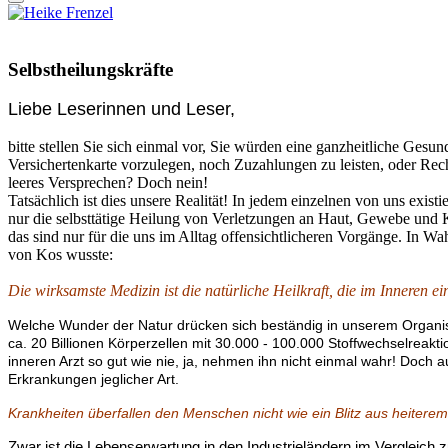
Selbstheilungskräfte
Liebe Leserinnen und Leser,
bitte stellen Sie sich einmal vor, Sie würden eine ganzheitliche Gesu
Versichertenkarte vorzulegen, noch Zuzahlungen zu leisten, oder R
leeres Versprechen? Doch nein!
Tatsächlich ist dies unsere Realität! In jedem einzelnen von uns exi
nur die selbsttätige Heilung von Verletzungen an Haut, Gewebe und K
das sind nur für die uns im Alltag offensichtlicheren Vorgänge. In W
von Kos wusste:
Die wirksamste Medizin ist die natürliche Heilkraft, die im Inneren ein
Welche Wunder der Natur drücken sich beständig in unserem Organis
ca. 20 Billionen Körperzellen mit 30.000 - 100.000 Stoffwechselreakt
inneren Arzt so gut wie nie, ja, nehmen ihn nicht einmal wahr! Doch
Erkrankungen jeglicher Art.
Krankheiten überfallen den Menschen nicht wie ein Blitz aus heiterem
Zwar ist die Lebenserwartung in den Industrieländern im Verglei