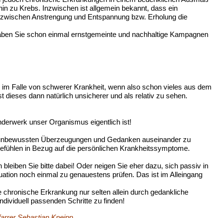
 zu Krebs. Inzwischen ist allgemein bekannt, dass ein
e zwischen Anstrengung und Entspannung bzw. Erholung die
haben Sie schon einmal ernstgemeinte und nachhaltige Kampagnen
 im Falle von schwerer Krankheit, wenn also schon vieles aus dem
ieses dann natürlich unsicherer und als relativ zu sehen.
underwerk unser Organismus eigentlich ist!
 oft unbewussten Überzeugungen und Gedanken auseinander zu
fühlen in Bezug auf die persönlichen Krankheitssymptome.
bleiben Sie bitte dabei! Oder neigen Sie eher dazu, sich passiv in
uation noch einmal zu genauestens prüfen. Das ist im Alleingang
e chronische Erkrankung nur selten allein durch gedankliche
ndividuell passenden Schritte zu finden!
arrer Sebastian Kneipp