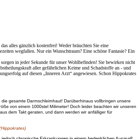
 das alles gänzlich kostenfrei! Weder bräuchten Sie eine
tezeiten wegfallen. Nur ein Wunschtraum? Eine schöne Fantasie? Ein
se sorgen in jeder Sekunde für unser Wohlbefinden! Sie bewirken nicht
stheilungskraft aller gefährlichen Keime und Schadstoffe an - und
ndlungserfolg auf diesen „Inneren Arzt“ angewiesen. Schon Hippokrates
ge die gesamte Darmschleimhaut! Darüberhinaus vollbringen unsere
lgröße von einem 1000stel Milimeter! Doch leider beachten wir unseren
aus dem Takt geraten, und dann werden wir anfälliger für
 (Hippokrates)
men jedoch chronische Erkrankungen in einem bedenklichen Ausmaß