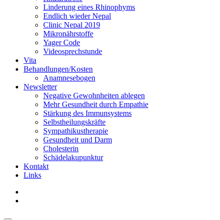
Linderung eines Rhinophyms
Endlich wieder Nepal
Clinic Nepal 2019
Mikronährstoffe
Yager Code
Videosprechstunde
Vita
Behandlungen/Kosten
Anamnesebogen
Newsletter
Negative Gewohnheiten ablegen
Mehr Gesundheit durch Empathie
Stärkung des Immunsystems
Selbstheilungskräfte
Sympathikustherapie
Gesundheit und Darm
Cholesterin
Schädelakupunktur
Kontakt
Links