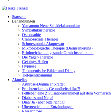
Startseite
Behandlungen
Yamamoto Neue Schädelakupunktur
Sympathikustherapie
Osteopathie
Craniosacrale Therapie
Schmerzpunkt-Akupressur
Mikrobiologische Therapie (Darmsanierung)
Erfolgreiche und gesunde Gewichtsreduktion
Die Yager-Therapie
Geistiges Heilen
Hypnose
Therapeutische Bilder und Dialog
Tiefenentspannung
Aktuelles
Arthrose-Dogma entkräftet
Fruchtzucker als Gesundheitsrisiko?!
Fettleber, eine Zivilisationskrankheit auf dem Vormarsch
Diabetes und Nepal
Diät? Ja - aber bitte richtig!
Übergewicht und Entzündungen
Rhizarthrose