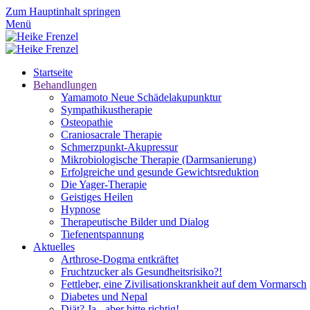
Zum Hauptinhalt springen
Menü
Startseite
Behandlungen
Yamamoto Neue Schädelakupunktur
Sympathikustherapie
Osteopathie
Craniosacrale Therapie
Schmerzpunkt-Akupressur
Mikrobiologische Therapie (Darmsanierung)
Erfolgreiche und gesunde Gewichtsreduktion
Die Yager-Therapie
Geistiges Heilen
Hypnose
Therapeutische Bilder und Dialog
Tiefenentspannung
Aktuelles
Arthrose-Dogma entkräftet
Fruchtzucker als Gesundheitsrisiko?!
Fettleber, eine Zivilisationskrankheit auf dem Vormarsch
Diabetes und Nepal
Diät? Ja - aber bitte richtig!