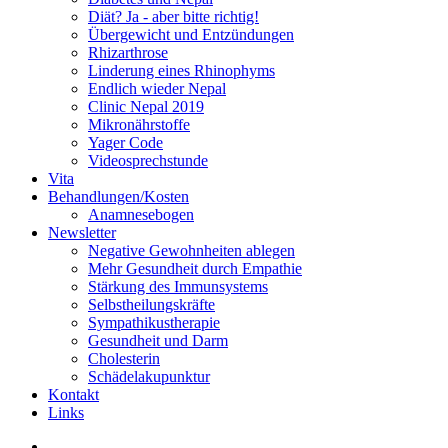
Diät? Ja - aber bitte richtig!
Übergewicht und Entzündungen
Rhizarthrose
Linderung eines Rhinophyms
Endlich wieder Nepal
Clinic Nepal 2019
Mikronährstoffe
Yager Code
Videosprechstunde
Vita
Behandlungen/Kosten
Anamnesebogen
Newsletter
Negative Gewohnheiten ablegen
Mehr Gesundheit durch Empathie
Stärkung des Immunsystems
Selbstheilungskräfte
Sympathikustherapie
Gesundheit und Darm
Cholesterin
Schädelakupunktur
Kontakt
Links