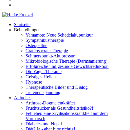
Startseite
Behandlungen
Yamamoto Neue Schädelakupunktur
Sympathikustherapie
Osteopathie
Craniosacrale Therapie
Schmerzpunkt-Akupressur
Mikrobiologische Therapie (Darmsanierung)
Erfolgreiche und gesunde Gewichtsreduktion
Die Yager-Therapie
Geistiges Heilen
Hypnose
Therapeutische Bilder und Dialog
Tiefenentspannung
Aktuelles
Arthrose-Dogma entkräftet
Fruchtzucker als Gesundheitsrisiko?!
Fettleber, eine Zivilisationskrankheit auf dem
Vormarsch
Diabetes und Nepal
Diät? Ja - aber bitte richtig!