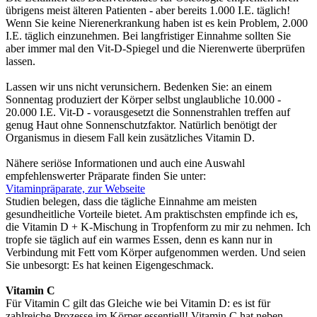
übrigens meist älteren Patienten - aber bereits 1.000 I.E. täglich!
Wenn Sie keine Nierenerkrankung haben ist es kein Problem, 2.000
I.E. täglich einzunehmen. Bei langfristiger Einnahme sollten Sie
aber immer mal den Vit-D-Spiegel und die Nierenwerte überprüfen
lassen.
Lassen wir uns nicht verunsichern. Bedenken Sie: an einem
Sonnentag produziert der Körper selbst unglaubliche 10.000 -
20.000 I.E. Vit-D - vorausgesetzt die Sonnenstrahlen treffen auf
genug Haut ohne Sonnenschutzfaktor. Natürlich benötigt der
Organismus in diesem Fall kein zusätzliches Vitamin D.
Nähere seriöse Informationen und auch eine Auswahl
empfehlenswerter Präparate finden Sie unter:
Vitaminpräparate, zur Webseite
Studien belegen, dass die tägliche Einnahme am meisten
gesundheitliche Vorteile bietet. Am praktischsten empfinde ich es,
die Vitamin D + K-Mischung in Tropfenform zu mir zu nehmen. Ich
tropfe sie täglich auf ein warmes Essen, denn es kann nur in
Verbindung mit Fett vom Körper aufgenommen werden. Und seien
Sie unbesorgt: Es hat keinen Eigengeschmack.
Vitamin C
Für Vitamin C gilt das Gleiche wie bei Vitamin D: es ist für
zahlreiche Prozesse im Körper essentiell! Vitamin C hat neben