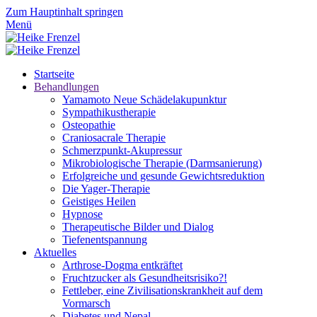
Zum Hauptinhalt springen
Menü
Startseite
Behandlungen
Yamamoto Neue Schädelakupunktur
Sympathikustherapie
Osteopathie
Craniosacrale Therapie
Schmerzpunkt-Akupressur
Mikrobiologische Therapie (Darmsanierung)
Erfolgreiche und gesunde Gewichtsreduktion
Die Yager-Therapie
Geistiges Heilen
Hypnose
Therapeutische Bilder und Dialog
Tiefenentspannung
Aktuelles
Arthrose-Dogma entkräftet
Fruchtzucker als Gesundheitsrisiko?!
Fettleber, eine Zivilisationskrankheit auf dem
Vormarsch
Diabetes und Nepal