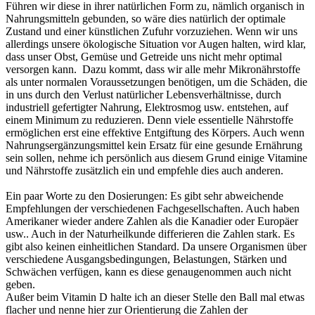
Führen wir diese in ihrer natürlichen Form zu, nämlich organisch in
Nahrungsmitteln gebunden, so wäre dies natürlich der optimale
Zustand und einer künstlichen Zufuhr vorzuziehen. Wenn wir uns
allerdings unsere ökologische Situation vor Augen halten, wird klar,
dass unser Obst, Gemüse und Getreide uns nicht mehr optimal
versorgen kann. Dazu kommt, dass wir alle mehr Mikronährstoffe
als unter normalen Voraussetzungen benötigen, um die Schäden, die
in uns durch den Verlust natürlicher Lebensverhältnisse, durch
industriell gefertigter Nahrung, Elektrosmog usw. entstehen, auf
einem Minimum zu reduzieren. Denn viele essentielle Nährstoffe
ermöglichen erst eine effektive Entgiftung des Körpers. Auch wenn
Nahrungsergänzungsmittel kein Ersatz für eine gesunde Ernährung
sein sollen, nehme ich persönlich aus diesem Grund einige Vitamine
und Nährstoffe zusätzlich ein und empfehle dies auch anderen.
Ein paar Worte zu den Dosierungen: Es gibt sehr abweichende
Empfehlungen der verschiedenen Fachgesellschaften. Auch haben
Amerikaner wieder andere Zahlen als die Kanadier oder Europäer
usw.. Auch in der Naturheilkunde differieren die Zahlen stark. Es
gibt also keinen einheitlichen Standard. Da unsere Organismen über
verschiedene Ausgangsbedingungen, Belastungen, Stärken und
Schwächen verfügen, kann es diese genaugenommen auch nicht
geben.
Außer beim Vitamin D halte ich an dieser Stelle den Ball mal etwas
flacher und nenne hier zur Orientierung die Zahlen der