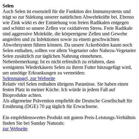
Selen
Auch Selen ist essenziell für die Funktion des Immunsystems und
trägt so zur Stärkung unserer natürlichen Abwehrkräfte bei. Ebenso
wie Zink wirkt es der Entstehung von freien Radikalen entgegen
und schützt so unsere Zellen vor oxidativem Stress. Freie Radikale
sind aggressive Moleküle, die körpereigene Zellen und Gewebe
angreifen und zu Infektionen sowie zu einem geschwächten
Abwehrsystem führen können. Da unsere Ackerböden kaum noch
Selen enthalten, sollten vor allem Vegetarier oder Nahezu-Vegetarier
Selen zusätzlich zur täglichen Nahrung einnehmen.
Nebenbemerkung: Ist es nicht erfreulich zu erfahren, dass
wenigstens Wiederkäuern Selen zu ihrem Futter hinzugefügt wird,
um unnötige Erkrankungen zu vermeiden:
Selenmangel, zur Webseite
Relativ viel Selen enthalten übrigens Paranüsse. Sie haben einen
festen Platz in meiner Küche. Ich würde in jedem Fall auf
Bioprodukte achten.
Als allgemeine Prävention empfiehlt die Deutsche Gesellschaft für
Ernährung (DGE) 70 µg täglich für Erwachsene.
Ein empfehlenswertes Produkt mit gutem Preis-Leistungs-Verhältnis
finden Sie bei Sunday Naturals:
zur Webseite