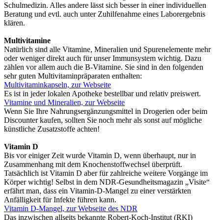
Schulmedizin. Alles andere lässt sich besser in einer individuellen
Beratung und evtl. auch unter Zuhilfenahme eines Laborergebnis
klären.
Multivitamine
Natürlich sind alle Vitamine, Mineralien und Spurenelemente mehr
oder weniger direkt auch für unser Immunsystem wichtig. Dazu
zählen vor allem auch die B-Vitamine. Sie sind in den folgenden
sehr guten Multivitaminpräparaten enthalten:
Multivitaminkapseln, zur Webseite
Es ist in jeder lokalen Apotheke bestellbar und relativ preiswert.
Vitamine und Mineralien, zur Webseite
Wenn Sie Ihre Nahrungsergänzungsmittel in Drogerien oder beim
Discounter kaufen, sollten Sie noch mehr als sonst auf mögliche
künstliche Zusatzstoffe achten!
Vitamin D
Bis vor einiger Zeit wurde Vitamin D, wenn überhaupt, nur in
Zusammenhang mit dem Knochenstoffwechsel überprüft.
Tatsächlich ist Vitamin D aber für zahlreiche weitere Vorgänge im
Körper wichtig! Selbst in dem NDR-Gesundheitsmagazin „Visite“
erfährt man, dass ein Vitamin-D-Mangel zu einer verstärkten
Anfälligkeit für Infekte führen kann.
Vitamin D-Mangel, zur Webseite des NDR
Das inzwischen allseits bekannte Robert-Koch-Institut (RKI)