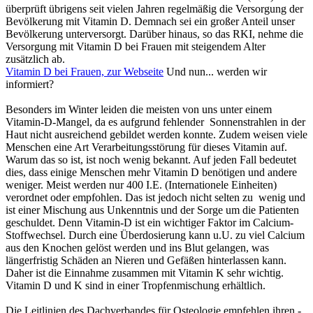
überprüft übrigens seit vielen Jahren regelmäßig die Versorgung der
Bevölkerung mit Vitamin D. Demnach sei ein großer Anteil unser
Bevölkerung unterversorgt. Darüber hinaus, so das RKI, nehme die
Versorgung mit Vitamin D bei Frauen mit steigendem Alter
zusätzlich ab.
Vitamin D bei Frauen, zur Webseite
Und nun... werden wir
informiert?
Besonders im Winter leiden die meisten von uns unter einem
Vitamin-D-Mangel, da es aufgrund fehlender Sonnenstrahlen in der
Haut nicht ausreichend gebildet werden konnte. Zudem weisen viele
Menschen eine Art Verarbeitungsstörung für dieses Vitamin auf.
Warum das so ist, ist noch wenig bekannt. Auf jeden Fall bedeutet
dies, dass einige Menschen mehr Vitamin D benötigen und andere
weniger. Meist werden nur 400 I.E. (Internationele Einheiten)
verordnet oder empfohlen. Das ist jedoch nicht selten zu wenig und
ist einer Mischung aus Unkenntnis und der Sorge um die Patienten
geschuldet. Denn Vitamin-D ist ein wichtiger Faktor im Calcium-
Stoffwechsel. Durch eine Überdosierung kann u.U. zu viel Calcium
aus den Knochen gelöst werden und ins Blut gelangen, was
längerfristig Schäden an Nieren und Gefäßen hinterlassen kann.
Daher ist die Einnahme zusammen mit Vitamin K sehr wichtig.
Vitamin D und K sind in einer Tropfenmischung erhältlich.
Die Leitlinien des Dachverbandes für Osteologie empfehlen ihren -